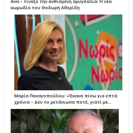
Ανα – τίναξε την ανθισμένη αμυγδαλιά: Η νέα
κωμωδία του Θοδωρή Αθερίδη
Μαρία Παναγοπούλου: «Έκανα πίσω για επτά
χρόνια – Δεν το μετάνιωσα ποτέ, γιατί με…