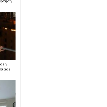
άρτηση
 στη
έπιασε