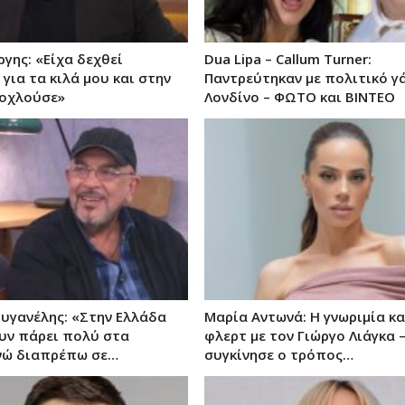
ργης: «Είχα δεχθεί
Dua Lipa – Callum Turner:
για τα κιλά μου και στην
Παντρεύτηκαν με πολιτικό γ
νοχλούσε»
Λονδίνο – ΦΩΤΟ και ΒΙΝΤΕΟ
ουγανέλης: «Στην Ελλάδα
Μαρία Αντωνά: Η γνωριμία κα
ουν πάρει πολύ στα
φλερτ με τον Γιώργο Λιάγκα 
νώ διαπρέπω σε…
συγκίνησε ο τρόπος…