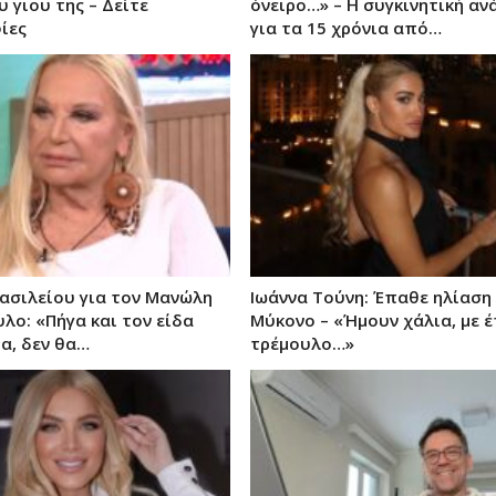
 γιου της – Δείτε
όνειρο…» – Η συγκινητική αν
ίες
για τα 15 χρόνια από…
ασιλείου για τον Μανώλη
Ιωάννα Τούνη: Έπαθε ηλίαση
λο: «Πήγα και τον είδα
Μύκονο – «Ήμουν χάλια, με 
ία, δεν θα…
τρέμουλο…»