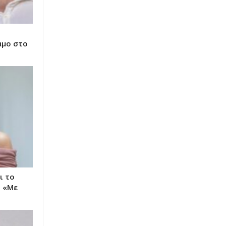
άμο στο
ι το
– «Με