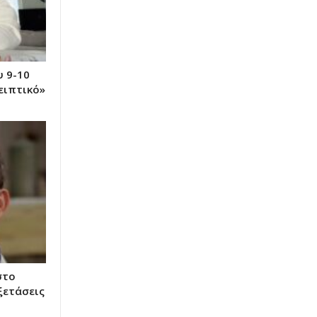
υ 9-10
ειπτικό»
στο
ξετάσεις