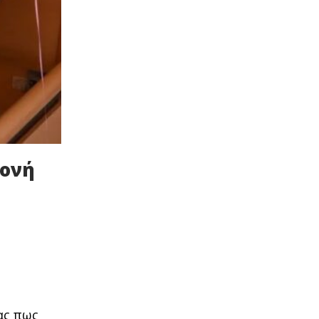
μονή
ας πως