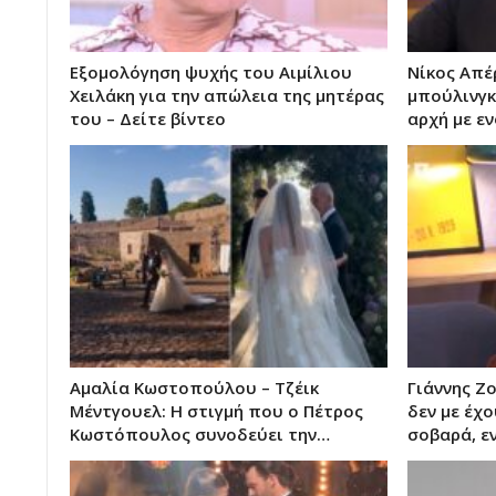
Εξομολόγηση ψυχής του Αιμίλιου
Νίκος Απέ
Χειλάκη για την απώλεια της μητέρας
μπούλινγκ 
του – Δείτε βίντεο
αρχή με ε
Αμαλία Κωστοπούλου – Τζέικ
Γιάννης Ζ
Μέντγουελ: Η στιγμή που ο Πέτρος
δεν με έχ
Κωστόπουλος συνοδεύει την…
σοβαρά, ε