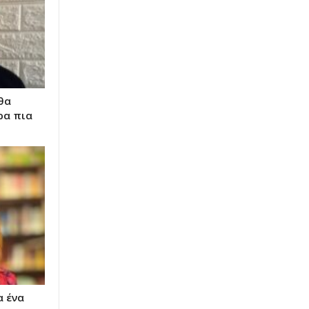
θα
ρα πια
α ένα