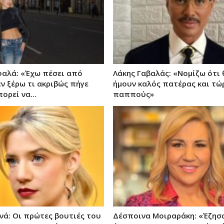
φαλά: «Έχω πέσει από
Λάκης Γαβαλάς: «Νομίζω ότι 
εν ξέρω τι ακριβώς πήγε
ήμουν καλός πατέρας και τώ
πορεί να…
παππούς»
νά: Οι πρώτες βουτιές του
Δέσποινα Μοιραράκη: «Έζησ