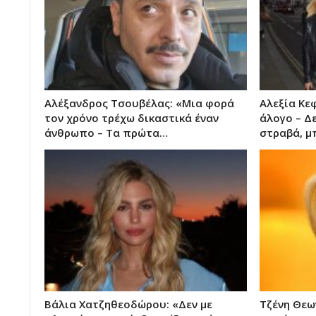
Αλέξανδρος Τσουβέλας: «Μια φορά
Αλεξία Κε
τον χρόνο τρέχω δικαστικά έναν
άλογο – Δ
άνθρωπο – Τα πρώτα…
στραβά, μ
Βάλια Χατζηθεοδώρου: «Δεν με
Τζένη Θεω