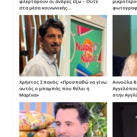
φλερτάρουν οι άνδρες έξω – Ούτε
μικρότερου
στα μέσα κοινωνικής…
φωτογραφ
Χρήστος Σπανός: «Προσπαθώ να γίνω
Αννούλα Β
αυτός ο μπαμπάς που θέλει η
Αγγελόπου
Μαρίνα»
στην Αγγλ