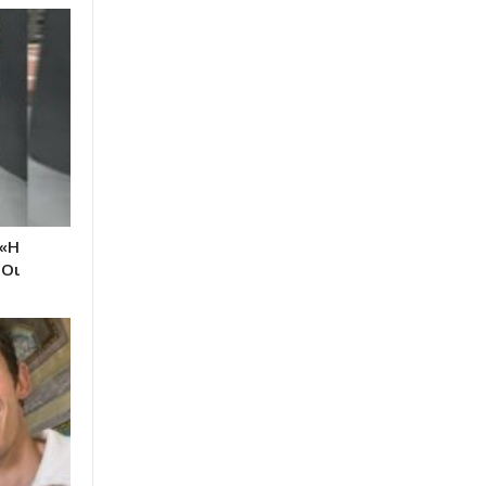
 «Η
 Οι