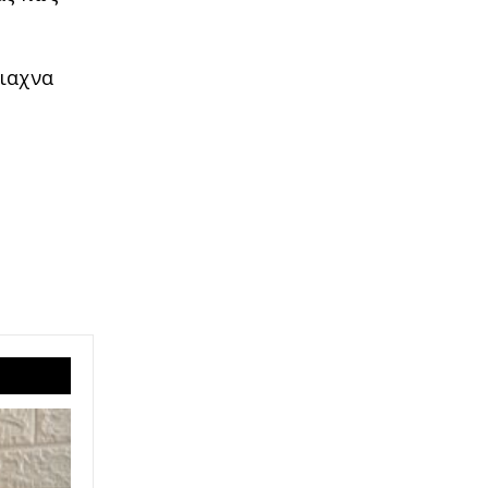
τιαχνα