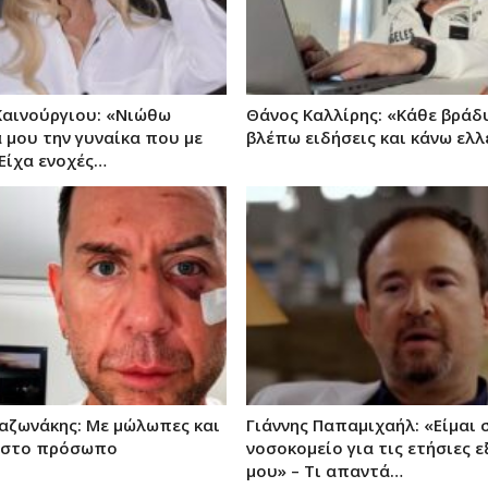
Καινούργιου: «Νιώθω
Θάνος Καλλίρης: «Κάθε βράδ
ά μου την γυναίκα που με
βλέπω ειδήσεις και κάνω ελλ
 Είχα ενοχές…
αζωνάκης: Με μώλωπες και
Γιάννης Παπαμιχαήλ: «Είμαι 
 στο πρόσωπο
νοσοκομείο για τις ετήσιες ε
μου» – Τι απαντά…