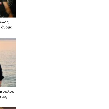
λλας:
ο όνομα
οπούλου
ώτες