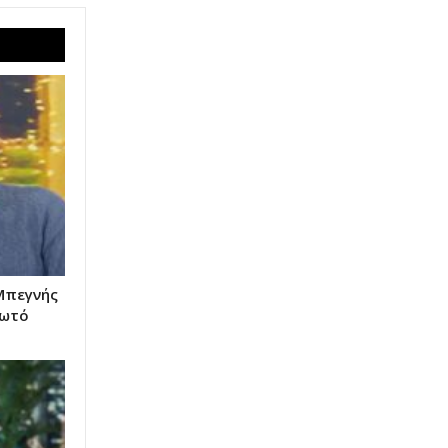
Μπεγνής
φωτό