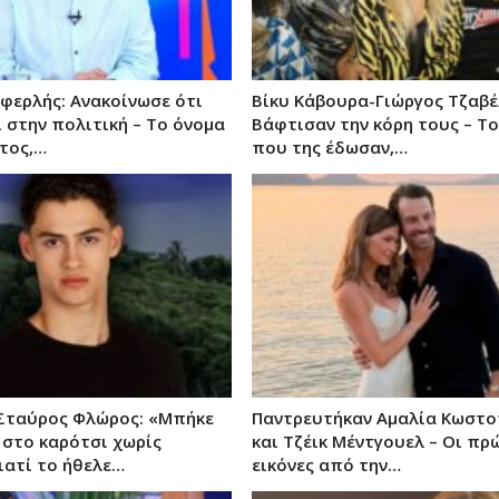
φερλής: Ανακοίνωσε ότι
Βίκυ Κάβουρα-Γιώργος Τζαβέ
ι στην πολιτική – Το όνομα
Βάφτισαν την κόρη τους – Τ
τος,…
που της έδωσαν,…
– Σταύρος Φλώρος: «Μπήκε
Παντρευτήκαν Αμαλία Κωστ
 στο καρότσι χωρίς
και Τζέικ Μέντγουελ – Οι πρ
γιατί το ήθελε…
εικόνες από την…