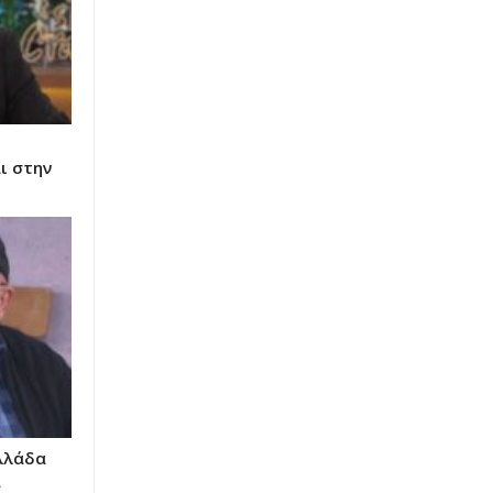
ι στην
Ελλάδα
α