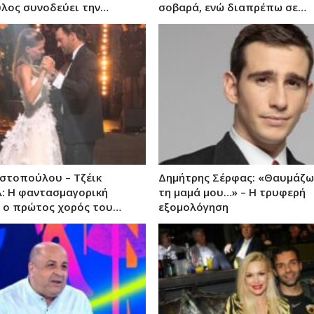
λος συνοδεύει την…
σοβαρά, ενώ διαπρέπω σε…
στοπούλου – Τζέικ
Δημήτρης Σέρφας: «Θαυμάζ
: Η φαντασμαγορική
τη μαμά μου…» – Η τρυφερή
ι ο πρώτος χορός του…
εξομολόγηση