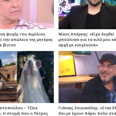
ση ψυχής του Αιμίλιου
Νίκος Απέργης: «Είχα δεχθεί
ια την απώλεια της μητέρας
μπούλινγκ για τα κιλά μου κα
ε βίντεο
αρχή με ενοχλούσε»
στοπούλου – Τζέικ
Γιάννης Ζουγανέλης: «Στην 
: Η στιγμή που ο Πέτρος
δεν με έχουν πάρει πολύ στ