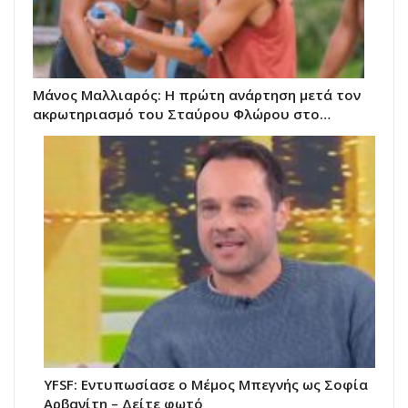
Μάνος Μαλλιαρός: Η πρώτη ανάρτηση μετά τον
ακρωτηριασμό του Σταύρου Φλώρου στο…
YFSF: Εντυπωσίασε ο Μέμος Μπεγνής ως Σοφία
Αρβανίτη – Δείτε φωτό