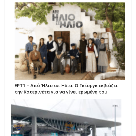
ΕΡΤ1 – Από Ήλιο σε Ήλιο: Ο Γκέοργκ εκβιάζει
την Κατερινέτα για να γίνει ερωμένη του