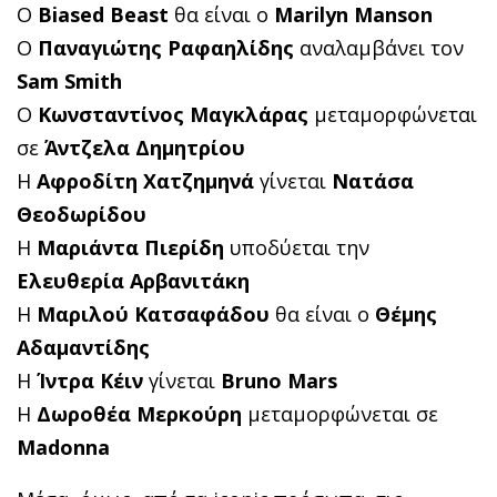
Ο
Biased Beast
θα είναι ο
Marilyn Manson
Ο
Παναγιώτης Ραφαηλίδης
αναλαμβάνει τον
Sam
Smith
Ο
Κωνσταντίνος Μαγκλάρας
μεταμορφώνεται
σε
Άντζελα Δημητρίου
Η
Αφροδίτη Χατζημηνά
γίνεται
Νατάσα
Θεοδωρίδου
Η
Μαριάντα Πιερίδη
υποδύεται την
Ελευθερία Αρβανιτάκη
Η
Μαριλού Κατσαφάδου
θα είναι ο
Θέμης
Αδαμαντίδης
Η
Ίντρα Κέιν
γίνεται
Bruno
Mars
Η
Δωροθέα Μερκούρη
μεταμορφώνεται σε
Madonna