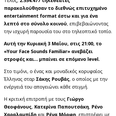
Τέλος,
2.554.477 τηλεθεατές
παρακολούθησαν το διεθνώς επιτυχημένο
entertainment format έστω και για ένα
λεπτό στο σύνολο κοινού
, επιβεβαιώνοντας
την ισχυρή παρουσία του στο τηλεοπτικό τοπίο.
Αυτή την Κυριακή 3 Μαΐου, στις 21:00, το
«
Your
Face
Sounds
Familiar
»
ανεβάζει
στροφές και… μπαίνει σε επόμενο
level
.
Στο τιμόνι, ο ένας και μοναδικός κορυφαίος
Έλληνας σταρ
Σάκης Ρουβάς
, ο οποίος με την
ενέργειά του απογειώνει κάθε στιγμή.
Η κριτική επιτροπή με τους
Γιώργο
Θεοφάνους
,
Κατερίνα Παπουτσάκη
,
Ρένο
Χαραλαμπίδη
και
Ρένα Μόρφη
, επιστρέφει με