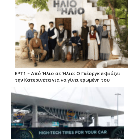
ΕΡΤ1 – Από Ήλιο σε Ήλιο: Ο Γκέοργκ εκβιάζει
την Κατερινέτα για να γίνει ερωμένη του