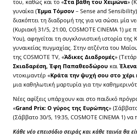
του, καθώς και το «
Στα βάθη του Χειμώνα
» (
γυναίκα (
Έμμα Τόμσον
– Sense and Sensibilit
διακόπτει τη διαδρομή της για να σώσει μία ν
(Κυριακή 31/5, 21:00, COSMOTE CINEMA 1) με
You), αφηγείται τη συγκλονιστική ιστορία της 
γυναικείας πυγμαχίας. Στην ατζέντα του Μαΐο
της COSMOTE TV, «
Άδικες Διαδρομές
» (Τετά
Σκιαδαρέση, Έφη Παπαθεοδώρου
και
Έλενα
ντοκιμαντέρ «
Κράτα την ψυχή σου στο χέρι
μια καθηλωτική μαρτυρία για την καθημερινό
Νέες αφίξεις υπάρχουν και στο παιδικό πρόγρ
«
Grand Prix: Ο γύρος της Ευρώπης
» (Σάββατο
(Σάββατο 30/5, 19:35, COSMOTE CINEMA 1) να
Κάθε νέο επεισόδιο σειράς και κάθε ταινία θα ε