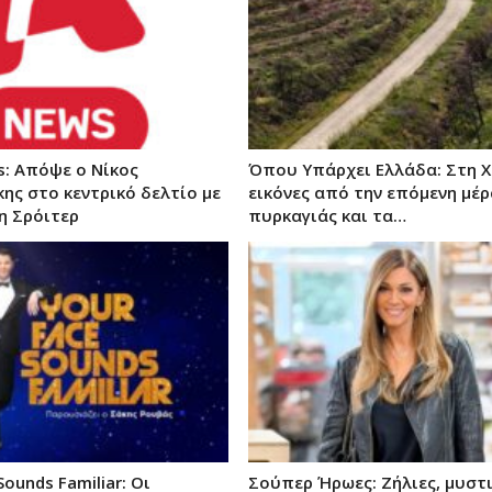
s: Απόψε ο Νίκος
Όπου Υπάρχει Ελλάδα: Στη Χ
ης στο κεντρικό δελτίο με
εικόνες από την επόμενη μέρ
η Σρόιτερ
πυρκαγιάς και τα…
Sounds Familiar: Οι
Σούπερ Ήρωες: Ζήλιες, μυστι