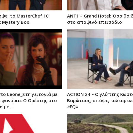
όψε, το MasterChef 10
ANT1 – Grand Hotel: Όσα θα 
ε Mystery Box
στο αποψινό επεισόδιο
rto Leone_Στη γειτονιά με
ACTION 24 – Ο γλύπτης Κώστ
α φανάρια: Ο Ορέστης στο
Βαρώτσος, απόψε, καλεσμέν
ο µε…
«EQ»