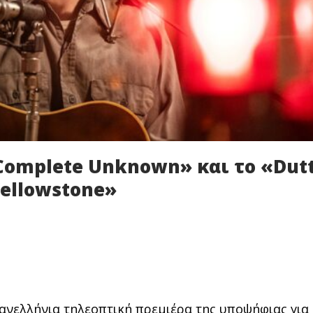
 Complete Unknown» και το «Dut
Yellowstone»
ανελλήνια τηλεοπτική πρεμιέρα της υποψήφιας για