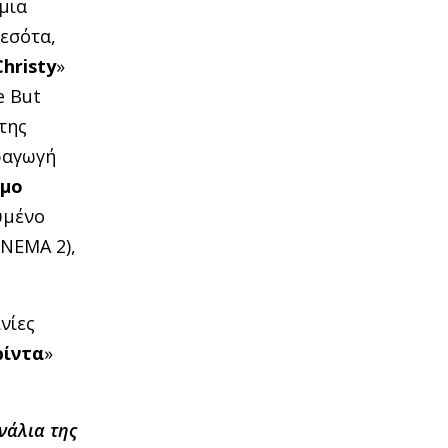
μια
νεσότα,
Christy
»
e But
 της
ραγωγή
ιμο
υμένο
INEMA 2),
νίες
ρίντα
»
νάλια της