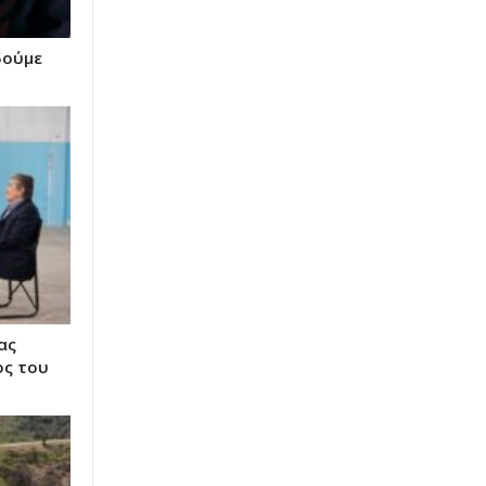
δούμε
ας
ος του