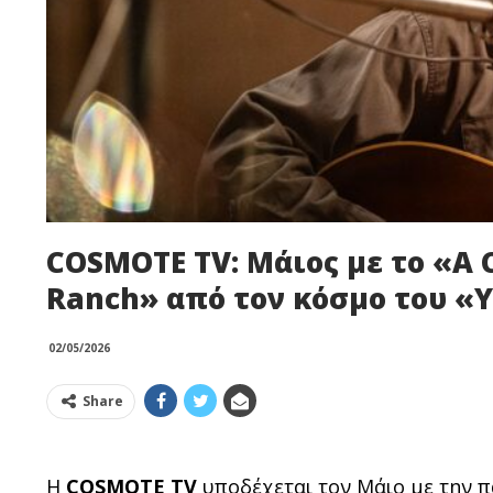
COSMOTE TV: Μάιος με το «A
Ranch» από τον κόσμο του «
02/05/2026
Share
Η
COSMOTE
TV
υποδέχεται τον Μάιο με την π