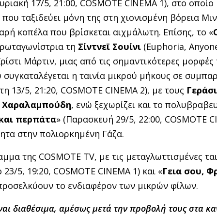
Κυριακή 17/5, 21:00, COSMOTE CINEMA 1), στο οποίο 
y) που ταξιδεύει μόνη της στη χιονισμένη βόρεια Μι
εαρή κοπέλα που βρίσκεται αιχμάλωτη. Επίσης, το «
 πρωταγωνίστρια τη
Σίντνεϊ Σουίνι
(Euphoria, Anyon
Κρίστι Μάρτιν, μιας από τις σημαντικότερες μορφές
υ συγκαταλέγεται η ταινία μικρού μήκους σε συμπα
ρτη 13/5, 21:20, COSMOTE CINEMA 2), με τους
Γεράσ
 Χαραλαμπούδη
, ενώ ξεχωρίζει και το πολυβραβε
 και περπάτα
» (Παρασκευή 29/5, 22:00, COSMOTE C
τητα στην πολιορκημένη Γάζα.
αμμα της COSMOTE TV, με τις μεταγλωττισμένες ται
 23/5, 19:20, COSMOTE CINEMA 1) και «
Γεια σου, Φ
 προσελκύουν το ενδιαφέρον των μικρών φίλων.
ίναι διαθέσιμα, αμέσως μετά την προβολή τους στα κα