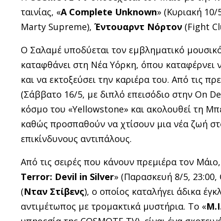
ταινίας, «
A
Complete
Unknown
» (Κυριακή 10/
Marty Supreme),
Έντουαρντ Νόρτον
(Fight C
Ο Σαλαμέ υποδύεται τον εμβληματικό μουσικό
καταφθάνει στη Νέα Υόρκη, όπου καταφέρνει ν
και να εκτοξεύσει την καριέρα του. Από τις πρε
(Σάββατο 16/5, με διπλό επεισόδιο στην On D
κόσμο του «Yellowstone» και ακολουθεί τη Μπ
καθώς προσπαθούν να χτίσουν μια νέα ζωή στ
επικίνδυνους αντιπάλους.
Από τις σειρές που κάνουν πρεμιέρα τον Μάιο, 
Terror: Devil
i
n Silver
» (Παρασκευή 8/5, 23:00
(
Νταν Στίβενς
), ο οποίος καταλήγει άδικα έγ
αντιμέτωπος με τρομακτικά μυστήρια. Το «
M.I
υπηρεσία της COSMOTE TV), είναι ένα σκοτειν