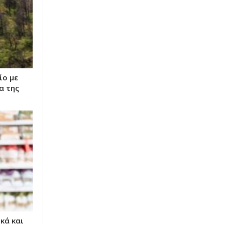
ίο με
α της
κά και