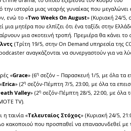
 την ιστορία μιας νεαρής γυναίκας που μεγαλώνει 
ν, ενώ το «
Two Weeks On August
» (Κυριακή 24/5,
μια μητέρα που ελπίζει ότι ένα ταξίδι στην Ελλάδ
αίρνουν μια σκοτεινή τροπή. Πρεμιέρα θα κάνει το 
λντς
(Τρίτη 19/5, στην On Demand υπηρεσία της 
 podcaster αναγκάζονται να συνεργαστούν για να λύ
η
ρές «
G
race
» (6
σεζόν – Παρασκευή 1/5, με όλα τα ε
η
«
Erica
» (2
σεζόν-Πέμπτη 7/5, 23:00, με όλα τα επει
η
eath Valley
» (2
σεζόν-Πέμπτη 28/5, 22:00, με όλα τ
MOTE TV).
 η ταινία «
Τελευταίος Στόχος
» (Κυριακή 24/5, 21:
ο κακοποιού που προσπαθεί να επανασυνδεθεί με 