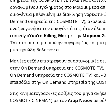
οργανωμένου εγκλήματος στο Μαϊάμι μέσα από
οικογένεια μπλεγμένη με διακίνηση ναρκωτικώ
Demand υπηρεσία της COSMOTE TV), ακολουθεί 
αναζωογονήσει την οικογένειά της, όταν όλα π
comedy «
You’re Killing Me
» με την
Μπρουκ Σι
TV), στο οποίο μια πρώην συγγραφέας και μια
μυστηριώδη δολοφονία.
Με νέες σεζόν επιστρέφουν οι αστυνομικές σει
στην On Demand υπηρεσία της COSMOTE TV), 
On Demand υπηρεσία της COSMOTE TV) και «
D
επεισόδια στην On Demand υπηρεσία της COS
Στις κινηματογραφικές αφίξεις του μήνα ανήκει
COSMOTE CINEMA 1) με τον
Λίαμ Νίσον
σε ρόλ