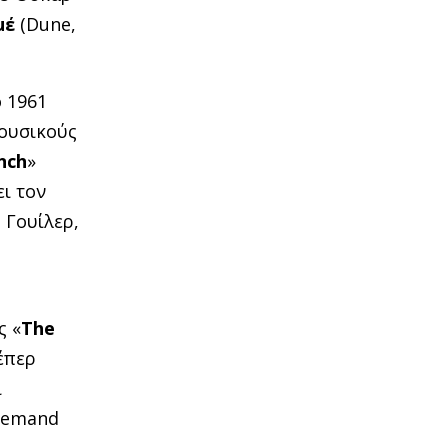
μέ
(Dune,
 1961
μουσικούς
nch
»
ι τον
 Γουίλερ,
ς «
The
έπερ
ι
 Demand