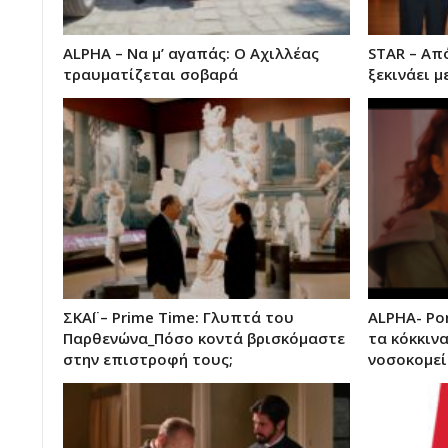
ALPHA – Να μ’ αγαπάς: Ο Αχιλλέας
STAR – Απ
τραυματίζεται σοβαρά
ξεκινάει μ
ΣΚΑΪ – Prime Time: Γλυπτά του
ALPHA- Po
Παρθενώνα_Πόσο κοντά βρισκόμαστε
τα κόκκιν
στην επιστροφή τους;
νοσοκομεί