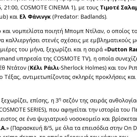
5, 21:00, COSMOTE CINEMA 1), με τους
Τιμοτέ Σαλα
lub) και
Ελ Φάνινγκ
(Predator: Badlands).
 και νομπελίστα ποιητή Μπομπ Ντίλαν, ο οποίος το
α καλλιεργήσει στενές σχέσεις με εμβληματικούς 
μιέρες του μήνα, ξεχωρίζει και η σειρά «
Dutton
Ra
emand υπηρεσία της COSMOTE TV), η οποία συνεχίζε
έθ Ντάτον (
Κέλι Ράιλι
-Sherlock Holmes) και τον Ριπ
ο Τέξας, αντιμετωπίζοντας σκληρές προκλήσεις και
η
ξεχωρίζει, επίσης, η 3
σεζόν της σειράς ανθολογία
, COSMOTE SERIES), που αφηγείται την ιστορία του Π
κλειστος σε ένα ψυχιατρικό νοσοκομείο και βρίσκετα
.A.
» (Παρασκευή 8/5, με όλα τα επεισόδια στην On
ό crime drama, το οποίο εξερευνά τον κόσμο του