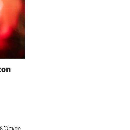
ton
 8 Όσκαρ