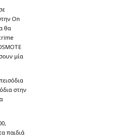
σε
 στην On
α θα
crime
COSMOTE
σουν μία
πεισόδια
σόδια στην
α
00,
τα παιδιά