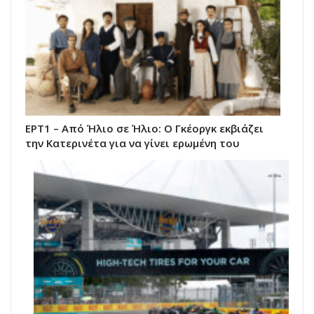
ΕΡΤ1 – Από Ήλιο σε Ήλιο: Ο Γκέοργκ εκβιάζει
την Κατερινέτα για να γίνει ερωμένη του