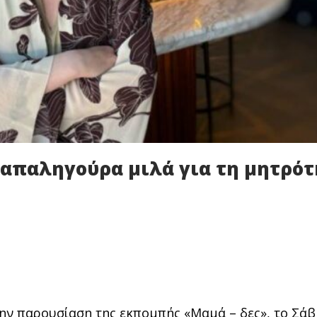
Παπαληγούρα μιλά για τη μητρότ
ην παρουσίαση της εκπομπής «Μαμά – δες», το Σάβ