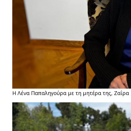
Η Λένα Παπαληγούρα με τη μητέρα της, Ζαΐρ