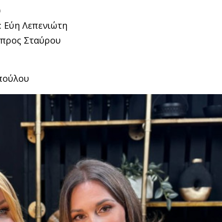
υ
: Εύη Λεπενιώτη
μπρος Σταύρου
πούλου