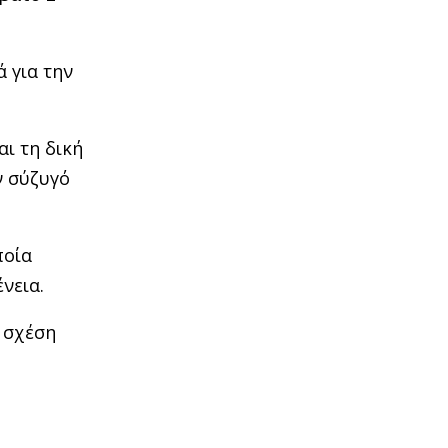
 για την
ι τη δική
ν σύζυγό
ποία
νεια.
η σχέση