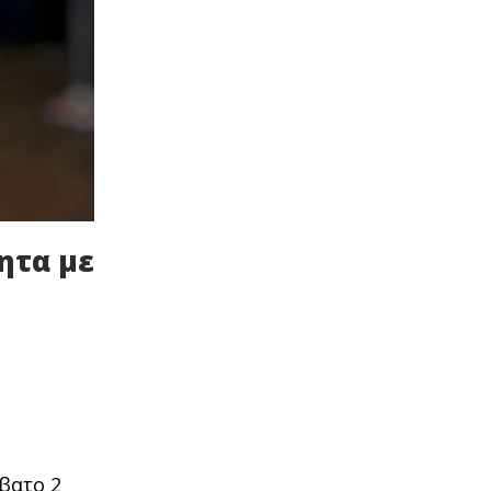
ητα με
βατο 2