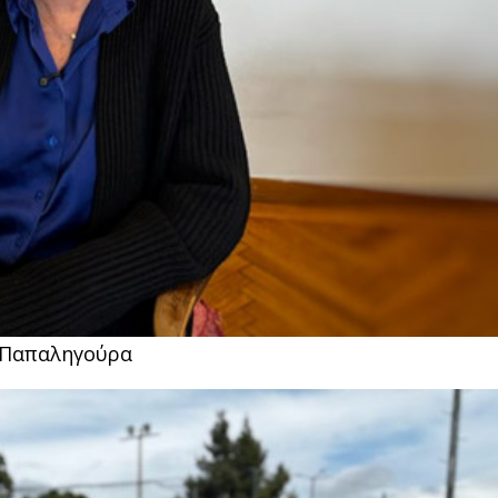
α Παπαληγούρα