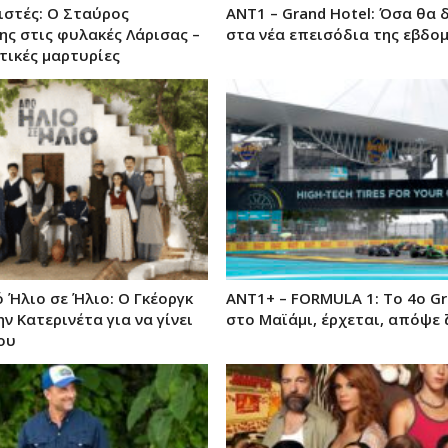
στές: Ο Σταύρος
ΑΝΤ1 – Grand Hotel: Όσα θα 
ς στις φυλακές Λάρισας –
στα νέα επεισόδια της εβδο
τικές μαρτυρίες
ό Ήλιο σε Ήλιο: Ο Γκέοργκ
ΑΝΤ1+ – FORMULA 1: Το 4ο Gr
ην Κατερινέτα για να γίνει
στο Μαϊάμι, έρχεται, απόψε
ου