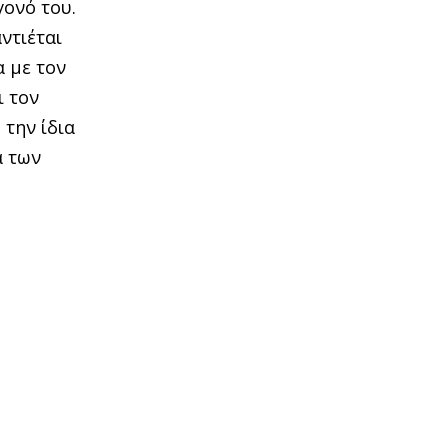
γονό του.
ντιέται
α µε τον
ι τον
 την ίδια
α των