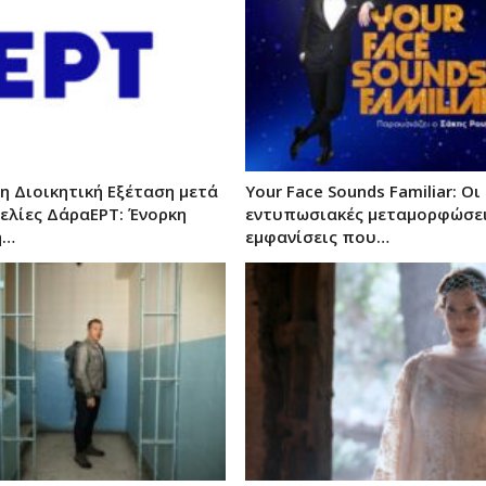
κη Διοικητική Εξέταση μετά
Your Face Sounds Familiar: Οι
γελίες ΔάραΕΡΤ: Ένορκη
εντυπωσιακές μεταμορφώσεις
ή…
εμφανίσεις που…