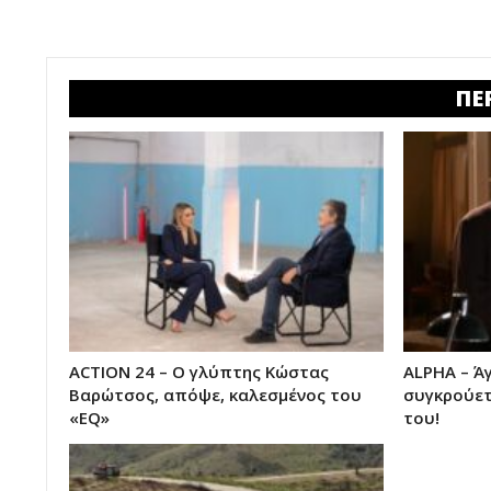
ΠΕ
ACTION 24 – Ο γλύπτης Κώστας
ALPHA – Ά
Βαρώτσος, απόψε, καλεσμένος του
συγκρούετ
«EQ»
του!