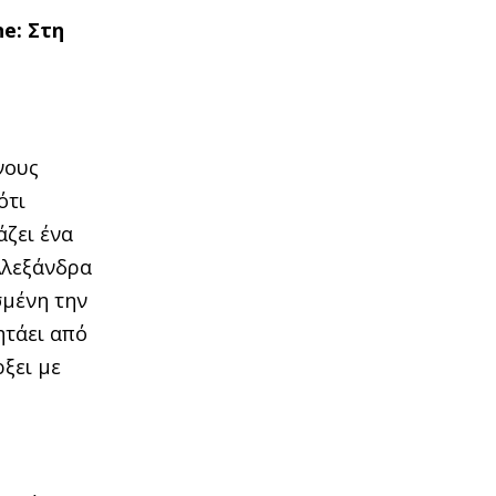
ne
: Στη
νους
ότι
άζει ένα
Αλεξάνδρα
σμένη την
ητάει από
ξει µε