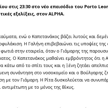
ίου στις 23:30 στο νέο επεισόδιο του
P
orto
L
eo
τικές εξελίξεις, στον ALPHA.
καύματα, ενώ ο Καπετανάκος βάζει λυτούς και δεμέ
φυλάκιση. Η Γαλήνη επιβεβαιώνει τις υποψίες της 
φωτιά στην εταιρεία, όταν ο Γιάμαρης της παρουσι
ματος. Ο Καπετανάκος μαθαίνει εμβρόντητος ότι η 
σα κάτω από το σπίτι τους και η Ξένη ζητάει απελπι
μενη συνάντηση στο νοσοκομείο και ο Βούλγαρης ζ
η µε τον Γιάμαρη. Η Ρίτα δυσκολεύεται να συνυπάρ
ι αντιμέτωπη µε το µένος της Βίκυς.