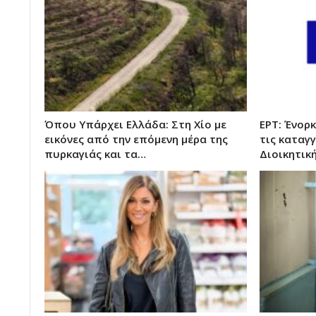
Όπου Υπάρχει Ελλάδα: Στη Χίο με
ΕΡΤ: Ένορ
εικόνες από την επόμενη μέρα της
τις καταγ
πυρκαγιάς και τα…
Διοικητικ