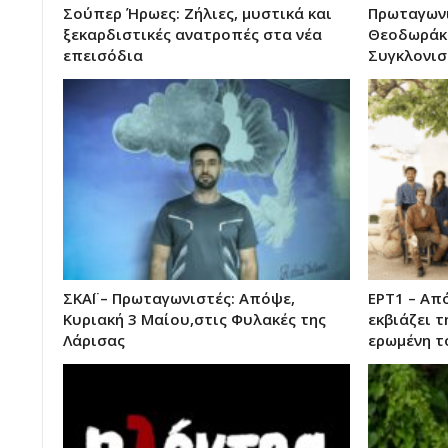
Σούπερ Ήρωες: Ζήλιες, μυστικά και
Πρωταγωνι
ξεκαρδιστικές ανατροπές στα νέα
Θεοδωράκη
επεισόδια
Συγκλονισ
ΣΚΑΪ – Πρωταγωνιστές: Απόψε,
ΕΡΤ1 – Απ
Κυριακή 3 Μαίου,στις Φυλακές της
εκβιάζει τ
Λάρισας
ερωμένη τ