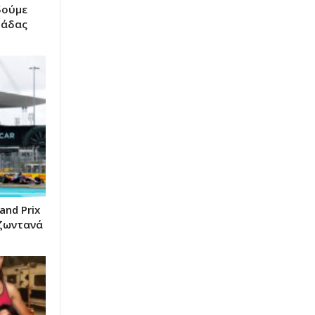
δούμε
μάδας
and Prix
 ζωντανά