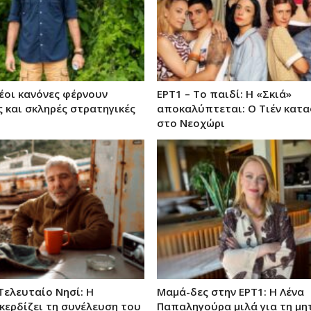
Νέοι κανόνες φέρνουν
ΕΡΤ1 – Το παιδί: Η «Σκιά»
 και σκληρές στρατηγικές
αποκαλύπτεται: Ο Τιέν κατ
στο Νεοχώρι
Τελευταίο Νησί: Η
Μαμά-δες στην ΕΡΤ1: Η Λένα
κερδίζει τη συνέλευση του
Παπαληγούρα μιλά για τη μη