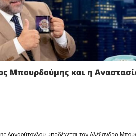
ρος Μπουρδούμης και η Αναστασί
όρης Αρναούτογλου υποδέχεται τον Αλέξανδρο Μπο