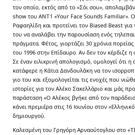
τον οποίο, εκτός από το «Σόι σου», απολαμβ
show του ΑΝΤ1 «Your Face Sounds Familiar». Ο
Ραφαηλίδη και προτείνει τον Biased Beast για 
του να αναλάβει την παρουσίαση ενός τηλεπαιχ
πράγματα. Φέτος, γιορτάζει 30 χρόνια πορείας
του 1996 στην Επίδαυρο. Αν δεν τον κέρδιζε 
Σε έναν ειλικρινή απολογισμό, ομολογεί ότι η
κατάφερε η Κάτια Δανδουλάκη να τον ισορροπή
γιο του και εξομολογείται τις ενοχές που νιώθ
ιστορίες για τον Αλέκο Σακελλάριο και μάς π
παράσταση «Ο Αλέκος βγήκε από τον παράδεισ
κάνει πρεμιέρα στις 16 Ιουνίου στον «Ελληνι
δημιουργού.
Καλεσμένη του Γρηγόρη Αρναούτογλου στο «The