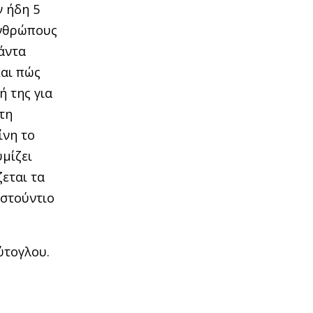
ν ήδη 5
 ανθρώπους
πάντα
και πώς
 της για
τη
ίνη το
υμίζει
εται τα
 στούντιο
ύτογλου.