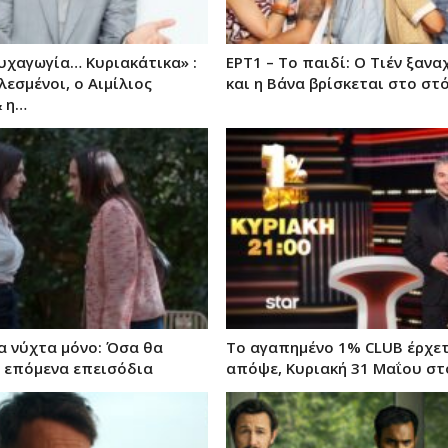
υχαγωγία… Κυριακάτικα» :
ΕΡΤ1 – Το παιδί: Ο Τιέν ξαν
λεσμένοι, o Αιμίλιος
και η Βάνα βρίσκεται στο σ
& η…
α νύχτα μόνο: Όσα θα
Το αγαπημένο 1% CLUB έρχετ
 επόμενα επεισόδια
απόψε, Κυριακή 31 Μαΐου στο