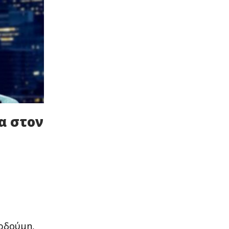
α στον
υρδούμη,