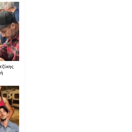
τζίκης
κή