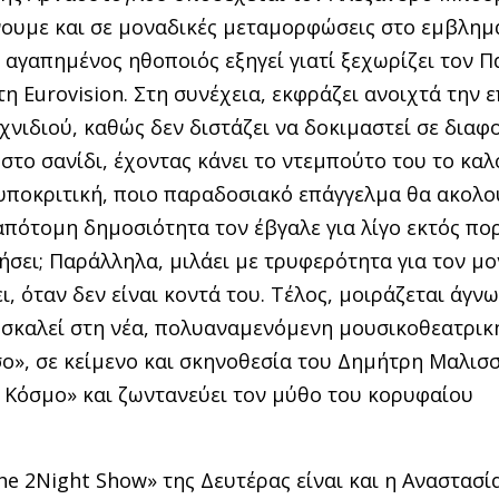
άνουμε και σε μοναδικές μεταμoρφώσεις στο εμβλημ
 αγαπημένος ηθοποιός εξηγεί γιατί ξεχωρίζει τον 
τη Eurovision. Στη συνέχεια, εκφράζει ανοιχτά την 
νιδιού, καθώς δεν διστάζει να δοκιμαστεί σε διαφ
 στο σανίδι, έχοντας κάνει το ντεμπούτο του το καλ
η υποκριτική, ποιο παραδοσιακό επάγγελμα θα ακολ
 απότομη δημοσιότητα τον έβγαλε για λίγο εκτός πο
σει; Παράλληλα, μιλάει με τρυφερότητα για τον μ
ει, όταν δεν είναι κοντά του. Τέλος, μοιράζεται άγν
ροσκαλεί στη νέα, πολυαναμενόμενη μουσικοθεατρικ
ο», σε κείμενο και σκηνοθεσία του Δημήτρη Μαλισ
κό Κόσμο» και ζωντανεύει τον μύθο του κορυφαίου
 2Night Show» της Δευτέρας είναι και η Αναστασία