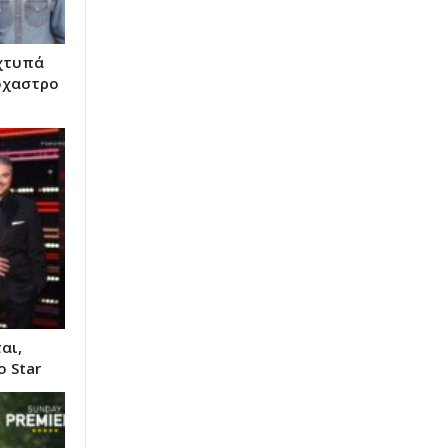
αχτυπά
τόχαστρο
αι,
 Star