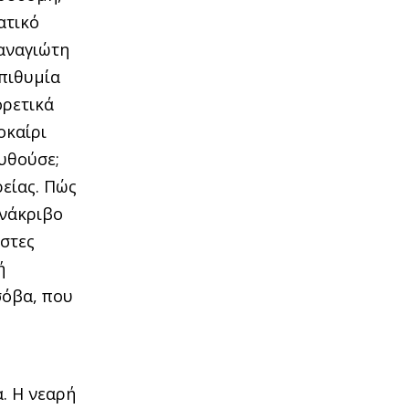
ατικό
Παναγιώτη
επιθυμία
ορετικά
οκαίρι
ουθούσε;
ρείας. Πώς
ονάκριβο
ωστες
ή
σόβα, που
. Η νεαρή