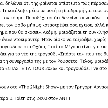
αι δηλώνει ότι της φαίνεται απίστευτο πώς πέρασα
al. Τι κατάλαβε μέσα σε αυτή τη διαδρομή για τους
 τον κόσμο; Παραδέχεται ότι δεν γίνεται να κάνει 
σει τον φόβο μήπως καταστρέψει όσα έχτισε, αλλά 
α που θα σκάσει». Ακόμη, μοιράζεται τη συγκίνησή
 έγινε ντοκιμαντέρ. Ήταν ρίσκο να ταξιδέψει χωρίς 
αγούδησε στο Οχάιο; Γιατί τα Μέγαρα είναι για εκε
ει για το νέο της τραγούδι «Σπάστε τα», που της θ
 τη συνεργασία της με τον Ρουσσέτο. Τέλος, μοιράζ
α το «ΣΠΑΣΤΕ ΤΑ TOUR 2026» και τραγουδάει live στο
δηγούν στο «The 2Νight Show» με τον Γρηγόρη Αρναο
έρα & Τρίτη στις 24:00 στον ΑΝΤ1.