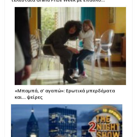
«Μπαμπά, σ’ αγαπώ»: Ερωτικά μπερδέματα
και… ψείρες