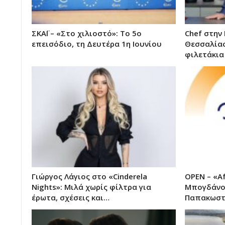
ΣΚΑΪ – «Στο χιλιοστό»: Το 5ο
Chef στην
επεισόδιο, τη Δευτέρα 1η Ιουνίου
Θεσσαλίας
φιλετάκια
Γιώργος Λάγιος στο «Cinderela
OPEN – «A
Nights»: Μιλά χωρίς φίλτρα για
Μπογδάνο,
έρωτα, σχέσεις και…
Παπακωστ