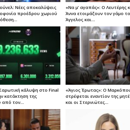
ούνελ: Νέες αποκαλύψεις
«Να μ’ αγαπάς»: Ο Λευτέρης κ
λοφονία προέδρου χωριού
Άννα ετοιμάζουν τον γάμο το
πόθεση…
Άγγελος και…
 Σαρωτική κάλυψη στο Final
«Άγιος Έρωτας»: Ο Μαρκόπο
ην κατάκτηση της
στρέφεται εναντίον της μητ
e από τον…
και οι Στερνιώτες…