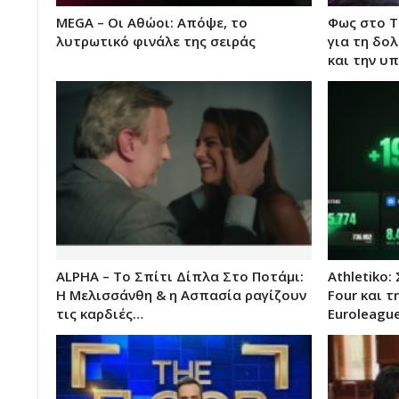
MEGA – Οι Αθώοι: Απόψε, το
Φως στο Τ
λυτρωτικό φινάλε της σειράς
για τη δο
και την υ
ALPHA – Το Σπίτι Δίπλα Στο Ποτάμι:
Athletiko:
Η Μελισσάνθη & η Ασπασία ραγίζουν
Four και τ
τις καρδιές…
Euroleagu