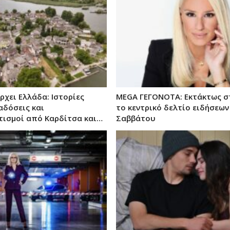
χει Ελλάδα: Ιστορίες
MEGA ΓΕΓΟΝΟΤΑ: Εκτάκτως στ
αδόσεις και
το κεντρικό δελτίο ειδήσεων
ισμοί από Καρδίτσα και…
Σαββάτου