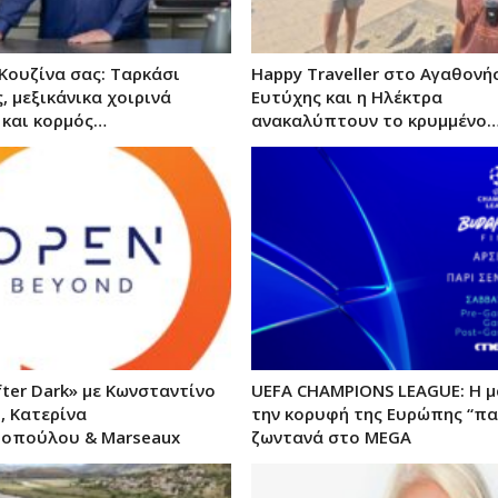
 Κουζίνα σας: Ταρκάσι
Happy Traveller στο Αγαθονήσ
, μεξικάνικα χοιρινά
Ευτύχης και η Ηλέκτρα
 και κορμός…
ανακαλύπτουν το κρυμμένο
fter Dark» με Κωνσταντίνο
UEFA CHAMPIONS LEAGUE: Η μ
 Κατερίνα
την κορυφή της Ευρώπης “πα
οπούλου & Marseaux
ζωντανά στο MEGA