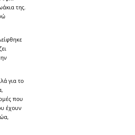
ωάκια της.
ενώ
λείφθηκε
ζει
την
λά για το
α,
δομές που
ου έχουν
ζώα,