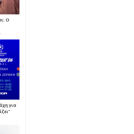
ι: Ο
…
άχη για
ίζει”