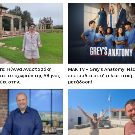
rs: Η Άννα Αναστασάκη
MAK TV – Grey’s Anatomy: Νέ
ει το «χωριό» της Αθήνας
επεισόδια σε α’ τηλεοπτική
εύει στην…
μετάδοση!