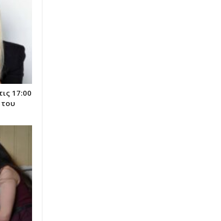
ις 17:00
 του