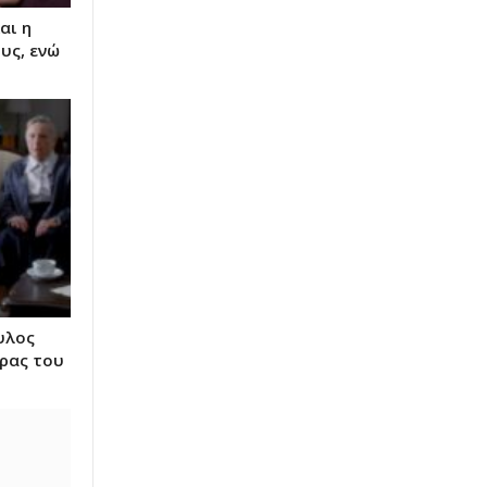
αι η
υς, ενώ
υλος
έρας του