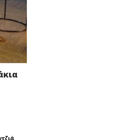
άκια
ντζιά