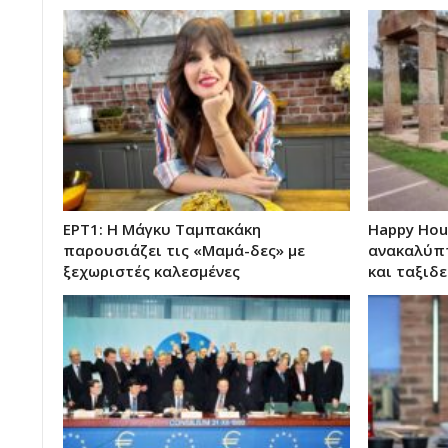
ΕΡΤ1: Η Μάγκυ Ταμπακάκη
Happy Hou
παρουσιάζει τις «Μαμά-δες» με
ανακαλύπτ
ξεχωριστές καλεσμένες
και ταξιδ