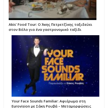
Akis’ Food Tour: Ο Άκης Πετρετζίκης ταξιδεύει
στον Βόλο για ένα γαστρονομικό ταξίδι
Your Face Sounds Familiar: Αφιέρωμα στη
Eurovision με Σάκη Ρουβά – Μεταμορφώσεις