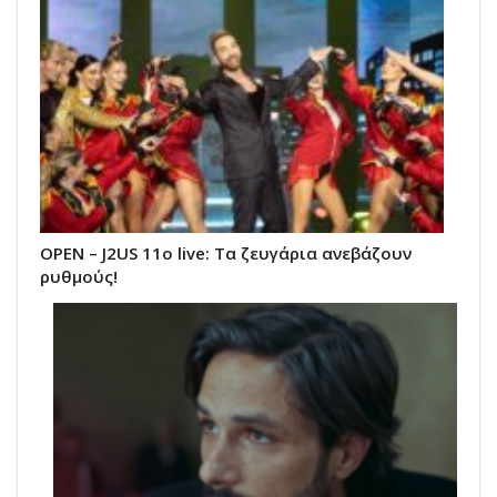
ΟΡΕΝ – J2US 11ο live: Tα ζευγάρια ανεβάζουν
ρυθμούς!