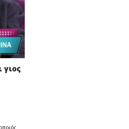
ι γιος
οποιός