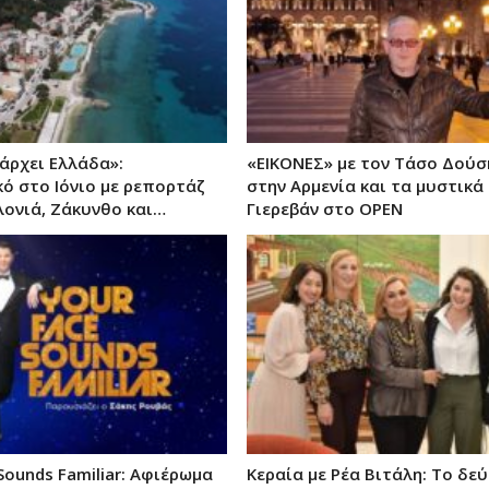
ρχει Ελλάδα»:
«ΕΙΚΟΝΕΣ» με τον Τάσο Δούση
ό στο Ιόνιο με ρεπορτάζ
στην Αρμενία και τα μυστικά
ονιά, Ζάκυνθο και…
Γιερεβάν στο OPEN
Sounds Familiar: Αφιέρωμα
Κεραία με Ρέα Βιτάλη: Το δε