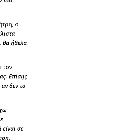
ήτρη, ο
άλιστα
, θα ήθελα
ε τον
ας. Επίσης
 αν δεν το
έχω
σε
 είναι σε
ηση,