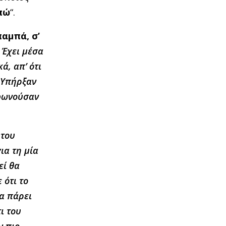
πώ
“.
αμπά, σ’
. Έχει μέσα
ά, απ’ ότι
Υπήρξαν
εφωνούσαν
 του
ια τη μία
εί θα
 ότι το
να πάρει
ι του
ν πιο