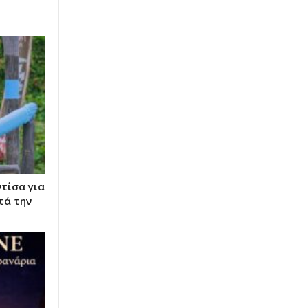
ντίσα για
τά την