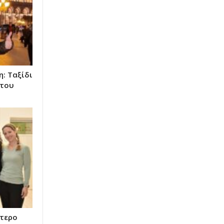
: Ταξίδι
 του
ύτερο