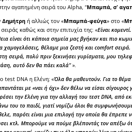
στην αγαπημένη σειρά του Alpha, “
Μπαμπά, σ’ αγα
ν
Δημήτρη
ή αλλιώς τον «
Μπαμπά-φεύγα
» στο «
Μπ
σειράς καθώς και στην επιτυχία της: «
Είναι κομεντί
εια είναι ότι κάποια σημεία μας βγήκαν και πιο κωμικ
α χαμογελάσεις, θέλαμε μια ζεστή και
comfort
σειρά.
 στη σειρά, πολύ πριν ξεκινήσει γυρίσματα, μου τηλ
τάση, αυτό δεν θα πάει καλά”
».
 test DNA η Ελένη; «
Όλα θα μαθευτούν. Για το θέμα
αντάται με «ναι ή όχι» δεν θέλω να είσαι σίγουρος γ
ρέσει την Ελένη για την αλλαγή του τεστ
DNA
, από εκ
νω του το παιδί, γιατί νομίζω όλοι θα συμφωνήσουμε
ελε, παρότι είναι μια επιλογή την οποία θα έπρεπε 
λώσει κτλ. Μπορούμε να πούμε βλέποντάς τον απέξω ότ
ο της κομεντί, νομίζω πως όλα μπορούν λίγο να γίνου