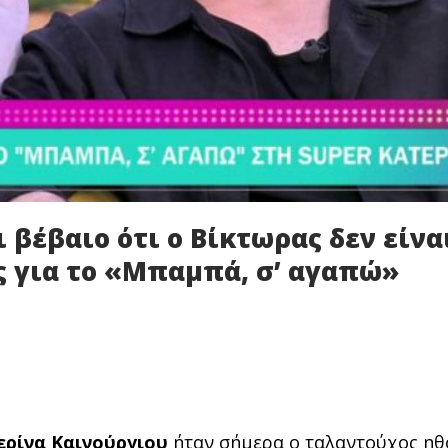
 βέβαιο ότι ο Βίκτωρας δεν είνα
 για το «Μπαμπά, σ’ αγαπώ»
ερίνα Καινούργιου
ήταν σήμερα ο ταλαντούχος ηθ