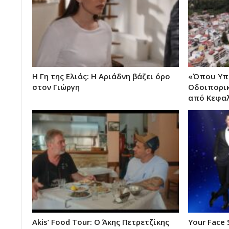
Η Γη της Ελιάς: Η Αριάδνη βάζει όρο
«Όπου Υπά
στον Γιώργη
Οδοιπορικ
από Κεφαλ
Akis’ Food Tour: Ο Άκης Πετρετζίκης
Your Face 