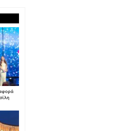
ναφορά
σίλη