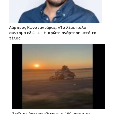
Λάμπρος Κωνσταντάρας: «Τα λέμε πολύ
σύντομα εδώ…» – Η πρώτη ανάρτηση μετά το
τέλος…
Στέλιος Ρόκκος: «Ήταν για 100 μέτρα, σε