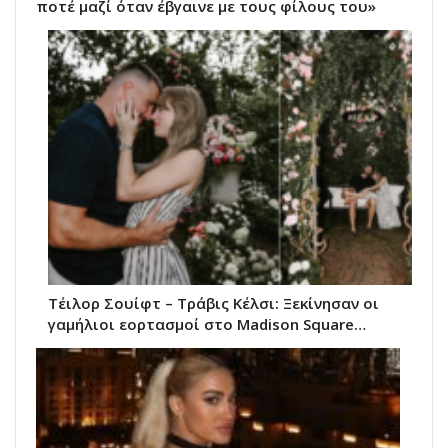
ποτέ μαζί όταν έβγαινε με τους φίλους του»
Τέιλορ Σουίφτ – Τράβις Κέλσι: Ξεκίνησαν οι
γαμήλιοι εορτασμοί στο Madison Square…