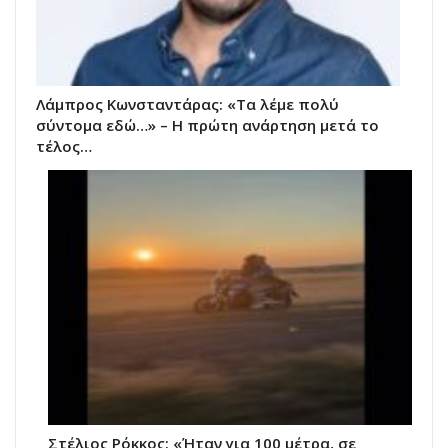
Λάμπρος Κωνσταντάρας: «Τα λέμε πολύ
σύντομα εδώ…» – Η πρώτη ανάρτηση μετά το
τέλος…
Στέλιος Ρόκκος: «Ήταν για 100 μέτρα, σε