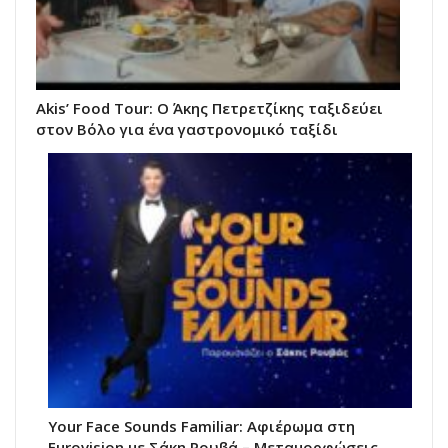
Akis’ Food Tour: Ο Άκης Πετρετζίκης ταξιδεύει
στον Βόλο για ένα γαστρονομικό ταξίδι
Your Face Sounds Familiar: Αφιέρωμα στη
Eurovision με Σάκη Ρουβά – Μεταμορφώσεις