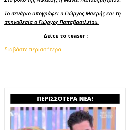
Το σενάριο υπογράφει ο Γιώργος Μακρής και τη
σκηνοθεσία ο Γιώργος Παπαβασιλείου.
Δείτε το
teaser
:
διαβάστε περισσότερα
ΠΕΡΙΣΣΟΤΕΡΑ ΝΕΑ!