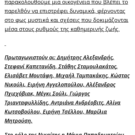
παρακολουθούμε μια οικογένεια που βλέπει το
παρελθόν να επιστρέφει δυναμικά, φέρνοντας
στο φως μυστικά και σχέσεις που δοκιμάζονται
μέσα στους ρυθμούς της καθημερινής ζωής.
Πρωταγωνιστούν οι: Δημήτρης Αλεξανδρής,
Στεφανί Καπετανίδη, Στάθης Σταμουλακάτος,
Ελισάβετ Μουτάφη, Μιχαήλ Ταμπακάκης, Κώστας
Νικούλι, Ειρήνη Αγγελοπούλου, Αλέξανδρος
Πχιεχόβιακ, Μέγκι Σούλι, Γιώργος
Τριανταφυλλίδης, Αντριάνα Ανδρέοβιτς, Αλίνα
Κωτσοβούλου, Ειρήνη Τσέλλου, Μαρίλια
Μητρούση.
Στο ρόλο της Νικαίτης η Μάνια Παπαδημητρίου.