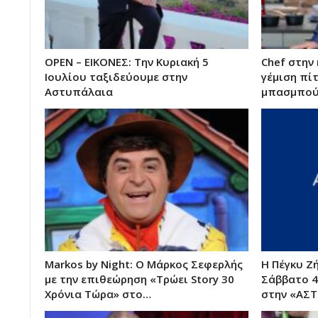
OPEN – ΕΙΚΟΝΕΣ: Την Κυριακή 5
Chef στην 
Ιουλίου ταξιδεύουμε στην
γέμιση πί
Αστυπάλαια
μπασμπού
Markos by Night: Ο Μάρκος Σεφερλής
Η Πέγκυ Ζ
με την επιθεώρηση «Τρώει Story 30
Σάββατο 4
Χρόνια Τώρα» στο…
στην «ΑΣ