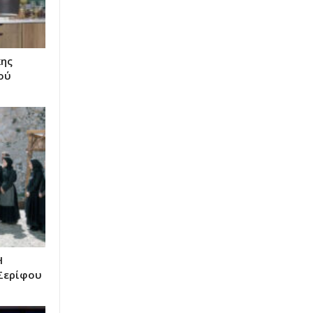
κης
ού
Η
Σερίφου