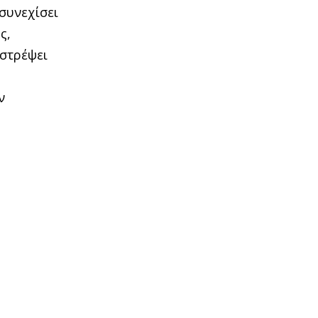
συνεχίσει
ς,
ιστρέψει
ς
ν