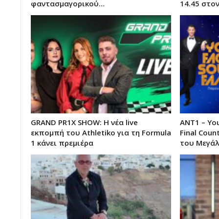
φαντασμαγορικού…
14.45 στον
GRAND PR1X SHOW: Η νέα live
ANT1 – You
εκπομπή του Athletiko για τη Formula
Final Cou
1 κάνει πρεμιέρα
του Μεγά