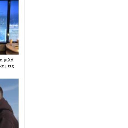
α μιλά
και τις