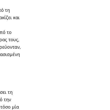
πό τη
κίζει και
από το
ρας τους,
ιρεύονταν,
βασισμένη
σει τη
ό την
στόσο μία