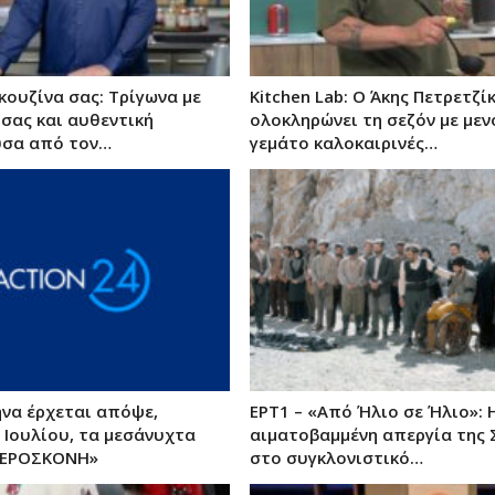
κουζίνα σας: Τρίγωνα με
Kitchen Lab: Ο Άκης Πετρετζί
τσας και αυθεντική
ολοκληρώνει τη σεζόν με μεν
σα από τον…
γεμάτο καλοκαιρινές…
ήνα έρχεται απόψε,
ΕΡΤ1 – «Από Ήλιο σε Ήλιο»: 
 Ιουλίου, τα μεσάνυχτα
αιματοβαμμένη απεργία της 
ΤΕΡΟΣΚΟΝΗ»
στο συγκλονιστικό…