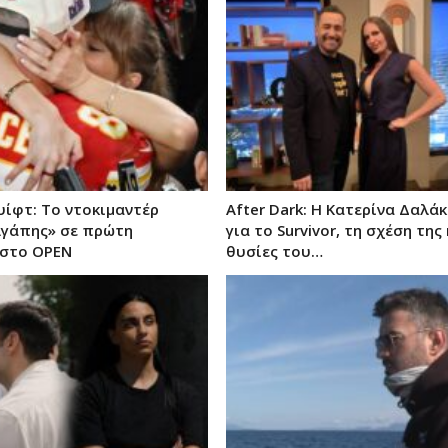
υίφτ: Το ντοκιμαντέρ
After Dark: Η Κατερίνα Δαλάκ
Αγάπης» σε πρώτη
για το Survivor, τη σχέση της 
 στο OPEN
θυσίες του…