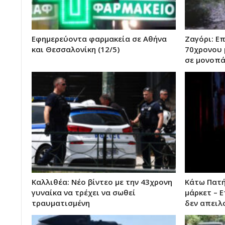
Εφημερεύοντα φαρμακεία σε Αθήνα
Ζαγόρι: Ε
και Θεσσαλονίκη (12/5)
70χρονου 
σε μονοπά
Kαλλιθέα: Νέο βίντεο με την 43χρονη
Κάτω Πατή
γυναίκα να τρέχει να σωθεί
μάρκετ – 
τραυματισμένη
δεν απειλ