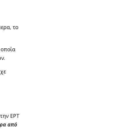
ερα, το
 οποία
ν.
ίχε
στην ΕΡΤ
ορα από