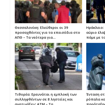
Θεσσαλονίκη: Ελεύθεροι οι 39
Ηράκλειο:
προσαχθέντες για τα επεισόδια στο
αύριο έλα
ΑΠΘ – Τα νεότερα για…
πάμε με τ
Τιθορέα: Ερευνάται η εμπλοκή των
Ένταση στ
συλληφθέντων σε 8 ληστείες και
ρόπαλα κα
ανατινάξεις ΑΤΜ – Τα…
παράταξη