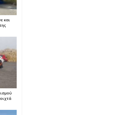
ε και
της
πισμού
νοιχτά