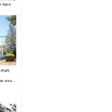
α πριν
ίσιμη
αι στο…