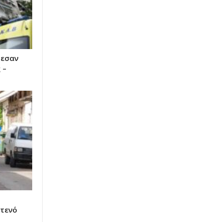
πεσαν
 –
στενό