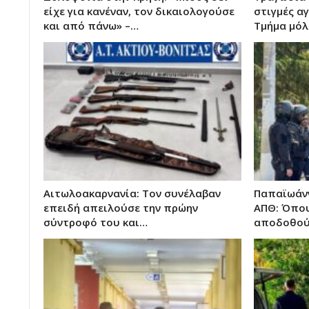
είχε για κανέναν, τον δικαιολογούσε
στιγμές α
και από πάνω» –…
Τμήμα μόλ
Αιτωλοακαρνανία: Τον συνέλαβαν
Παπαϊωάνν
επειδή απειλούσε την πρώην
ΑΠΘ: Όπο
σύντροφό του και…
αποδοθούν