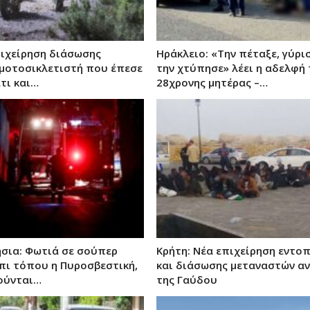
πιχείρηση διάσωσης
Ηράκλειο: «Την πέταξε, γύρισ
μοτοσικλετιστή που έπεσε
την χτύπησε» λέει η αδελφή 
τι και…
28χρονης μητέρας –…
σια: Φωτιά σε σούπερ
Κρήτη: Νέα επιχείρηση εντο
Επι τόπου η Πυροσβεστική,
και διάσωσης μεταναστών α
ούνται…
της Γαύδου