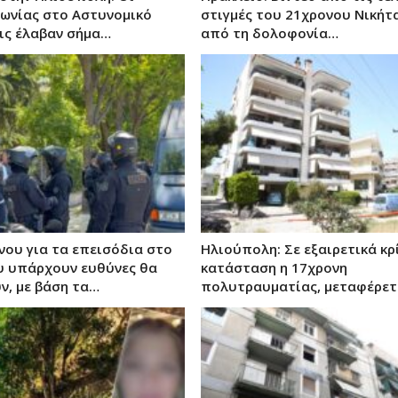
γωνίας στο Αστυνομικό
στιγμές του 21χρονου Νικήτ
ις έλαβαν σήμα…
από τη δολοφονία…
ου για τα επεισόδια στο
Ηλιούπολη: Σε εξαιρετικά κρ
υ υπάρχουν ευθύνες θα
κατάσταση η 17χρονη
, με βάση τα…
πολυτραυματίας, μεταφέρετ