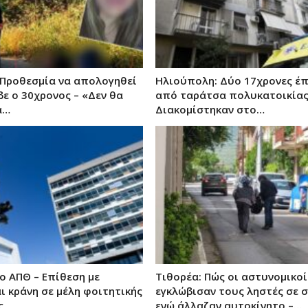
 Προθεσμία να απολογηθεί
Ηλιούπολη: Δύο 17χρονες έ
βε ο 30χρονος – «Δεν θα
από ταράτσα πολυκατοικίας
α…
Διακομίστηκαν στο…
ο ΑΠΘ – Επίθεση με
Τιθορέα: Πώς οι αστυνομικοί
ι κράνη σε μέλη φοιτητικής
εγκλώβισαν τους ληστές σε 
ς
ενώ άλλαζαν αυτοκίνητο –…