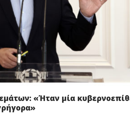
εμάτων: «Ήταν μία κυβερνοεπί
γρήγορα»