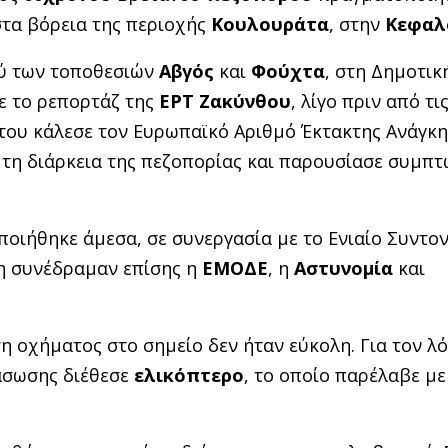
στα βόρεια της περιοχής
Κουλουράτα
, στην
Κεφαλ
ξύ των τοποθεσιών
Αβγός
και
Φούχτα
, στη Δημοτικ
με το ρεπορτάζ της
ΕΡΤ Ζακύνθου
, λίγο πριν από τις
του κάλεσε τον Ευρωπαϊκό Αριθμό Έκτακτης Ανάγκ
 τη διάρκεια της πεζοπορίας και παρουσίασε συμπ
οιήθηκε άμεσα, σε συνεργασία με το Ενιαίο Συντον
ση συνέδραμαν επίσης η
ΕΜΟΔΕ
, η
Αστυνομία
και
η οχήματος στο σημείο δεν ήταν εύκολη. Για τον λό
ιάσωσης διέθεσε
ελικόπτερο
, το οποίο παρέλαβε μ