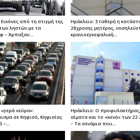
 Εικόνες από τη στιγμή της
Ηράκλειο: Σταθερή η κατάστ
των ληστών με τα
28χρονης μητέρας, νοσηλεύετ
οφ – Άρπαξαν…
κρανιοεγκεφαλική…
 «γερά νεύρα»:
Ηράκλειο: Ο προφυλακτήρας,
ισμα σε Κηφισό, Κηφισίας
αίματα και το «κενό» των 22
ά –…
– Τα σενάρια που…