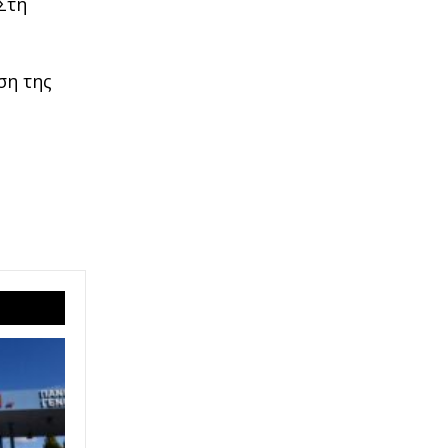
Στη
.
ση της