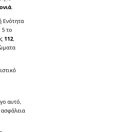
ονιά
.
ή Ενότητα
 5 το
ης
112
,
τώματα
ιστικό
γο αυτό,
ε ασφάλεια