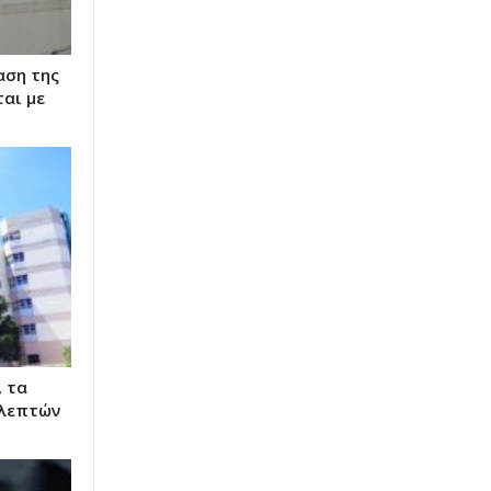
αση της
αι με
 τα
 λεπτών