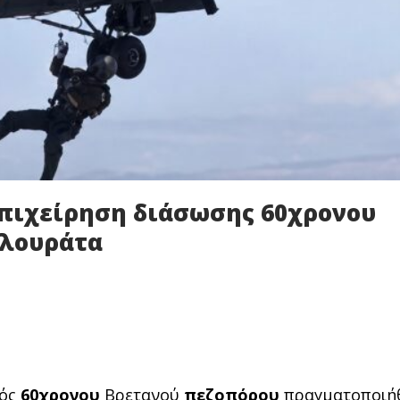
πιχείρηση διάσωσης 60χρονου
υλουράτα
νός
60χρονου
Βρετανού
πεζοπόρου
πραγματοποιή