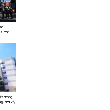
και
 είπε
ότατες
ληματική