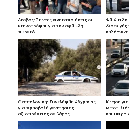
Λέσβος: Σε νέες κινητοποιήσεις οι
Φθιώτιδα:
κτηνοτρόφοι για τον αφθώδη
διαφυγής 
πυρετό
καλάσνικ
Θεσσαλονίκη: Συνελήφθη 48χρονος
Κίνηση για
για προσβολή γενετήσιας
Μποτιλιάρ
αξιοπρέπειας σε βάρος…
και Πειραι