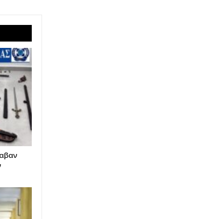
λαβαν
ν