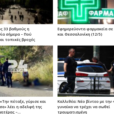
ως 33 βαθμούς η
Εφημερεύοντα φαρμακεία σε
ία σήμερα – Πού
και Θεσσαλονίκη (12/5)
αι τοπικές βροχές
«Την πέταξε, γύρισε και
Kαλλιθέα: Νέο βίντεο με την
σε» λέει η αδελφή της
γυναίκα να τρέχει να σωθεί
μητέρας –…
τραυματισμένη