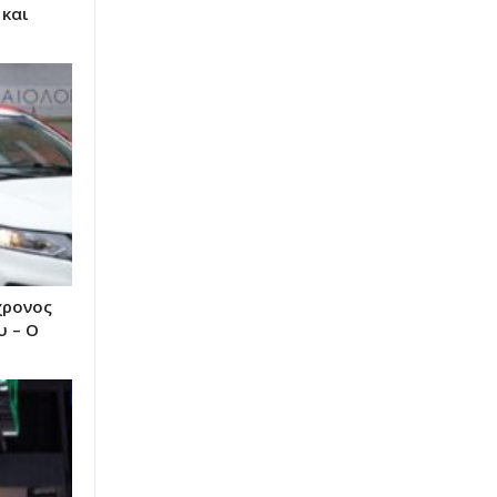
 και
χρονος
υ – Ο