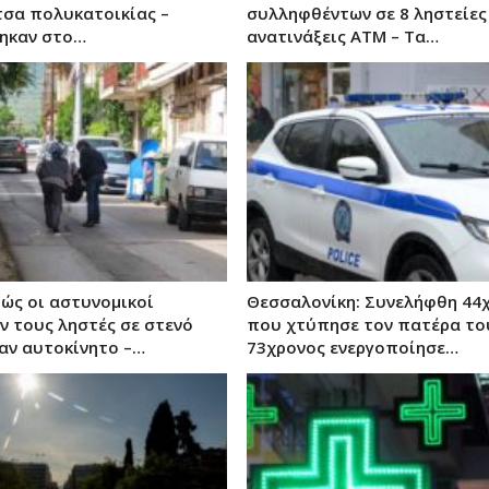
σα πολυκατοικίας –
συλληφθέντων σε 8 ληστείες
ηκαν στο…
ανατινάξεις ΑΤΜ – Τα…
Πώς οι αστυνομικοί
Θεσσαλονίκη: Συνελήφθη 44
ν τους ληστές σε στενό
που χτύπησε τον πατέρα το
αν αυτοκίνητο –…
73χρονος ενεργοποίησε…