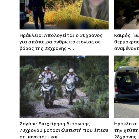
Ηράκλειο: Απολογείται ο 30χρονος
Καιρός: Έ
για απόπειρα ανθρωποκτονίας σε
θερμοκρασ
βάρος της 28χρονης –…
αναμένοντ
Ζαγόρι: Επιχείρηση διάσωσης
Ηράκλειο: 
70χρονου μοτοσικλετιστή που έπεσε
την χτύπη
σε μονοπάτι και…
28χρονης 