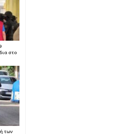
9
δια στο
κή των