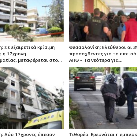
: Σε εξαιρετικά κρίσιμη
Θεσσαλονίκη: Ελεύθεροι οι 3
 η 17χρονη
προσαχθέντες για τα επεισό
ατίας, μεταφέρεται στο…
ΑΠΘ – Τα νεότερα για…
: Δύο 17χρονες έπεσαν
Τιθορέα: Ερευνάται η εμπλο