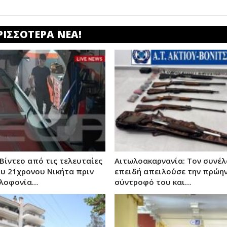
ΡΙΣΣΟΤΕΡΑ ΝΕΑ!
 Βίντεο από τις τελευταίες
Αιτωλοακαρνανία: Τον συνέ
ου 21χρονου Νικήτα πριν
επειδή απειλούσε την πρώη
ολοφονία…
σύντροφό του και…