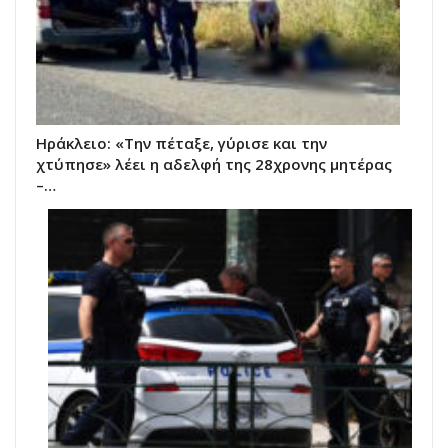
Ηράκλειο: «Την πέταξε, γύρισε και την
χτύπησε» λέει η αδελφή της 28χρονης μητέρας
–…