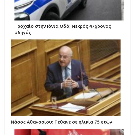
Τροχαίο στην Ιόνια Οδό: Νεκρός 47χρονος
οδηγός
Νάσος Αθανασίου: Πέθανε σε ηλικία 75 ετών