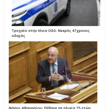
Τροχαίο στην Ιόνια Οδό: Νεκρός 47χρονος
οδηγός
Νάσος Αθανασίου: Πέθανε σε ηλικία 75 ετών