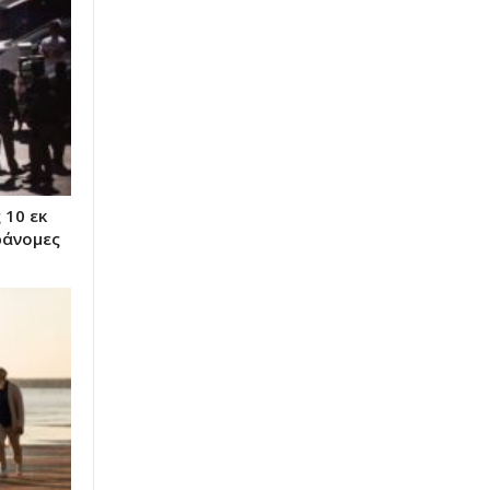
 10 εκ
ράνομες