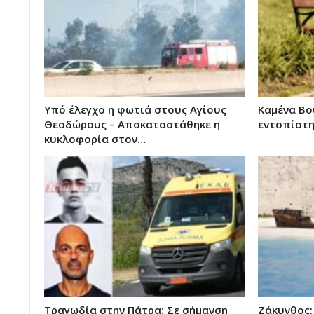
Υπό έλεγχο η φωτιά στους Αγίους
Καμένα Βο
Θεοδώρους – Αποκαταστάθηκε η
εντοπίστη
κυκλοφορία στον…
Τραγωδία στην Πάτρα: Σε σήμανση
Ζάκυνθος: