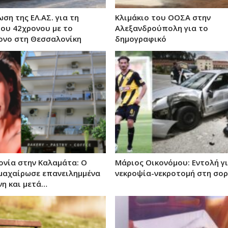
ση της ΕΛ.ΑΣ. για τη
Κλιμάκιο του ΟΟΣΑ στην
ου 42χρονου με το
Αλεξανδρούπολη για το
ονο στη Θεσσαλονίκη
δημογραφικό
ονία στην Καλαμάτα: Ο
Μάριος Οικονόμου: Εντολή γ
μαχαίρωσε επανειλημμένα
νεκροψία-νεκροτομή στη σορ
νη και μετά…