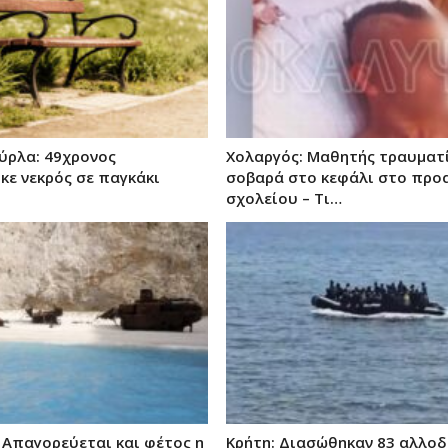
ύρλα: 49χρονος
Χολαργός: Μαθητής τραυματ
κε νεκρός σε παγκάκι
σοβαρά στο κεφάλι στο προ
σχολείου – Τι…
 Απαγορεύεται και φέτος η
Κρήτη: Διασώθηκαν 83 αλλοδ