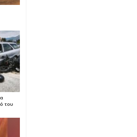
ια
ό του