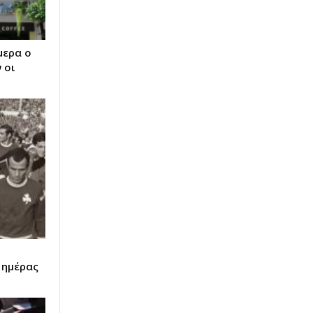
μερα ο
 οι
 ημέρας