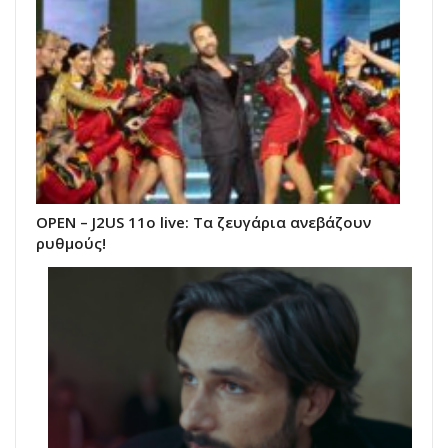
ΟΡΕΝ – J2US 11ο live: Tα ζευγάρια ανεβάζουν
ρυθμούς!