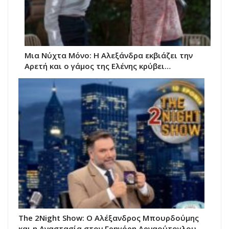
Μια Νύχτα Μόνο: Η Αλεξάνδρα εκβιάζει την
Αρετή και ο γάμος της Ελένης κρύβει…
The 2Night Show: Ο Αλέξανδρος Μπουρδούμης
και η Αναστασία στον Γρηγόρη Αρναούτογλου