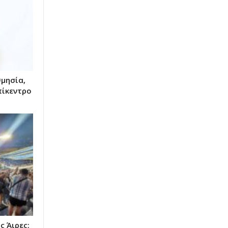
θμησία,
πίκεντρο
ς Άιρες: