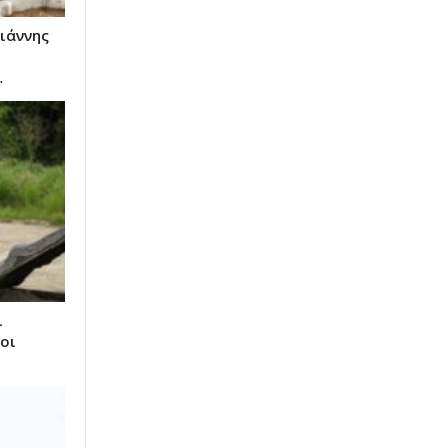
Γιάννης
…
ι
οι