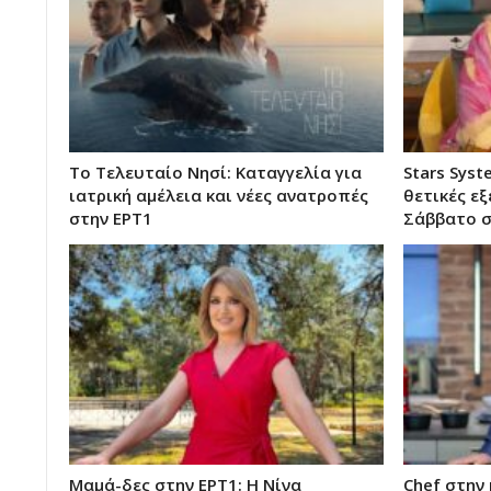
Το Τελευταίο Νησί: Καταγγελία για
Stars Syst
ιατρική αμέλεια και νέες ανατροπές
θετικές εξ
στην ΕΡΤ1
Σάββατο 
Μαμά-δες στην ΕΡΤ1: Η Νίνα
Chef στην