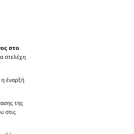
νος στο
τα στελέχη
 η έναρξή
έασης της
υ στις