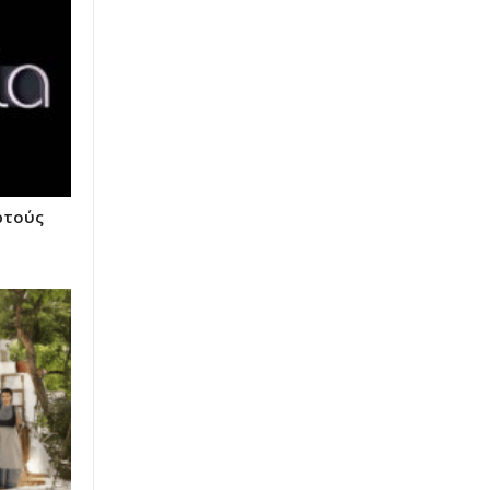
ρτούς