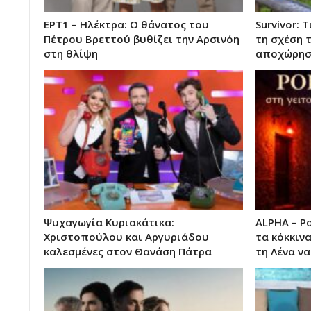
ΕΡΤ1 – Ηλέκτρα: Ο θάνατος του
Survivor:
Πέτρου Βρεττού βυθίζει την Αρσινόη
τη σχέση τ
στη θλίψη
αποχώρη
Ψυχαγωγία Κυριακάτικα:
ALPHA – P
Χριστοπούλου και Αργυριάδου
τα κόκκινα
καλεσμένες στον Θανάση Πάτρα
τη Λένα ν