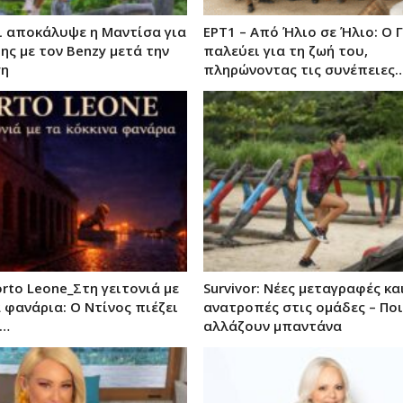
 Τι αποκάλυψε η Μαντίσα για
ΕΡΤ1 – Από Ήλιο σε Ήλιο: Ο 
ης με τον Benzy μετά την
παλεύει για τη ζωή του,
ση
πληρώνοντας τις συνέπειες
orto Leone_Στη γειτονιά με
Survivor: Νέες μεταγραφές κα
 φανάρια: Ο Ντίνος πιέζει
ανατροπές στις ομάδες – Ποι
α…
αλλάζουν μπαντάνα