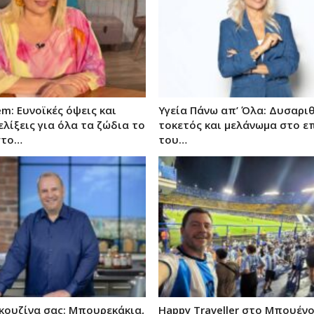
em: Ευνοϊκές όψεις και
Υγεία Πάνω απ’ Όλα: Δυσαρι
ελίξεις για όλα τα ζώδια το
τοκετός και μελάνωμα στο ε
στο…
του…
 κουζίνα σας: Μπουρεκάκια,
Happy Traveller στο Μπουένο