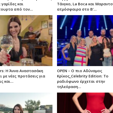
 γαρίδες και
Τάνγκο, La Boca και Μαραντο
τουρτα από τον…
ατμόσφαιρα στο Β’…
rs: Η Άννα Αναστασάκη
OPEN – Ο πιο Αδύναμος
ι με νέες προτάσεις για
Κρίκος_Celebrity Edition: Το
ις και…
ραδιόφωνο έρχεται στην
τηλεόραση…