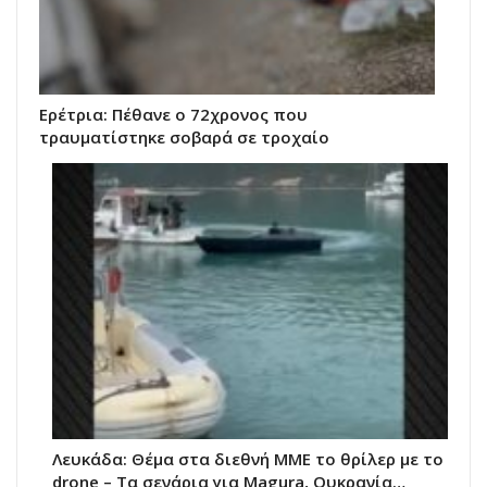
Ερέτρια: Πέθανε ο 72χρονος που
τραυματίστηκε σοβαρά σε τροχαίο
Λευκάδα: Θέμα στα διεθνή ΜΜΕ το θρίλερ με το
drone – Τα σενάρια για Magura, Ουκρανία…