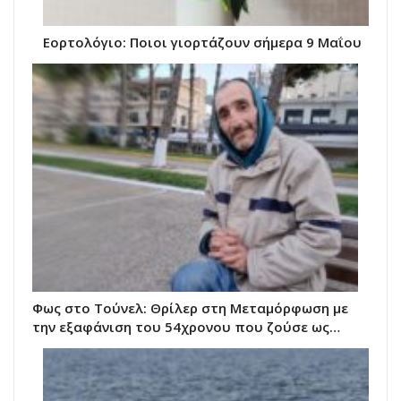
Εορτολόγιο: Ποιοι γιορτάζουν σήμερα 9 Μαΐου
Φως στο Τούνελ: Θρίλερ στη Μεταμόρφωση με
την εξαφάνιση του 54χρονου που ζούσε ως…