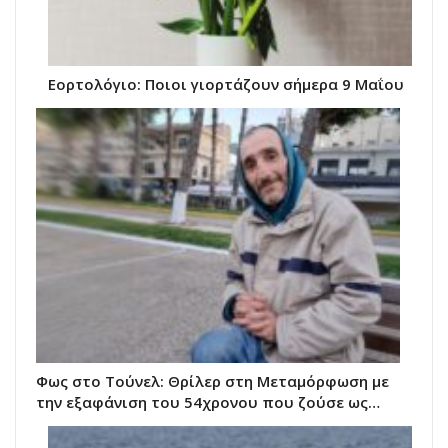
Εορτολόγιο: Ποιοι γιορτάζουν σήμερα 9 Μαΐου
Φως στο Τούνελ: Θρίλερ στη Μεταμόρφωση με
την εξαφάνιση του 54χρονου που ζούσε ως…