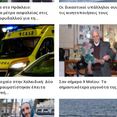
 στο Ηράκλειο:
Οι δικαστικοί υπάλληλοι συ
α μέτρα ασφαλείας στις
τις κινητοποιήσεις τους
ορυδαλλού για τη…
οχαίο στην Χαλκιδική: Δύο
Σαν σήμερα 9 Μαΐου: Τα
τραυματίστηκαν έπειτα
σημαντικότερα γεγονότα της
οπή…