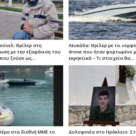
ούνελ: Θρίλερ στη
Λευκάδα: Θρίλερ με το «ορφ
ση με την εξαφάνιση του
drone που ήταν φορτωμένο 
 που ζούσε ως…
εκρηκτικά – Τι στοιχεία θα…
Θέμα στα διεθνή ΜΜΕ το
Δολοφονία στο Ηράκλειο: Στ