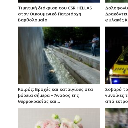
Τιμητική διάκριση του CSR HELLAS
Δολοφονία
στον Οικουμενικό Πατριάρχη
Δρακόντει
Βαρθολομαίο
φυλακές Κ
Καιρός: Βροχές και καταιγίδες στα
Σοβαρό τρ
βόρεια σήμερα – Άνοδος της
γυναίκες 
θερμοκρασίας και…
από εκτρ