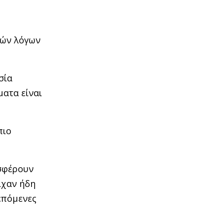
ρών λόγων
σία
ματα είναι
πιο
οσφέρουν
ίχαν ήδη
 επόμενες