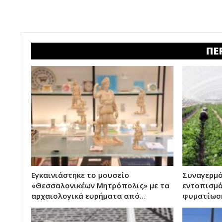
ΠΕ
Εγκαινιάστηκε το μουσείο
Συναγερμό
«Θεσσαλονικέων Μητρόπολις» με τα
εντοπισμό
αρχαιολογικά ευρήματα από…
φυματίωση