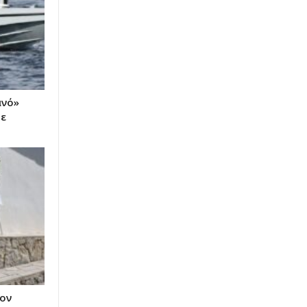
ανό»
με
ον