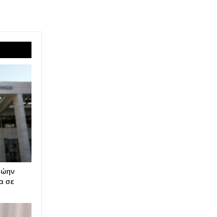
ρώην
α σε