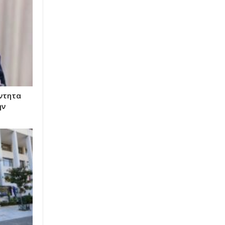
ντητα
ην