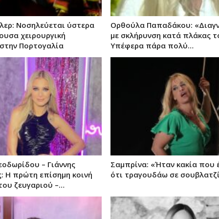
λερ: Νοσηλεύεται ύστερα
Ορθούλα Παπαδάκου: «Διαγ
ουσα χειρουργική
με σκλήρυνση κατά πλάκας τ
στην Πορτογαλία
Υπέφερα πάρα πολύ…
οδωρίδου – Γιάννης
Σαμπρίνα: «Ήταν κακία που 
: Η πρώτη επίσημη κοινή
ότι τραγουδάω σε σουβλατζ
του ζευγαριού –…