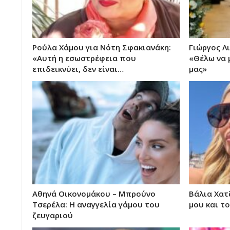
Ρούλα Χάμου για Νότη Σφακιανάκη:
Γιώργος Λ
«Αυτή η εσωστρέφεια που
«Θέλω να 
επιδεικνύει, δεν είναι…
μας»
Αθηνά Οικονομάκου – Μπρούνο
Βάλια Χατ
Τσερέλα: Η αναγγελία γάμου του
μου και τ
ζευγαριού