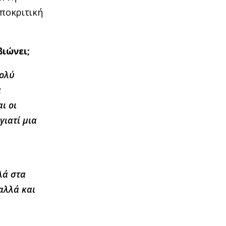
υποκριτική
βιώνει;
πολύ
α
ι οι
γιατί μια
λά στα
 αλλά και