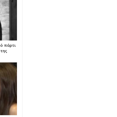
ρό πάρτι
 της