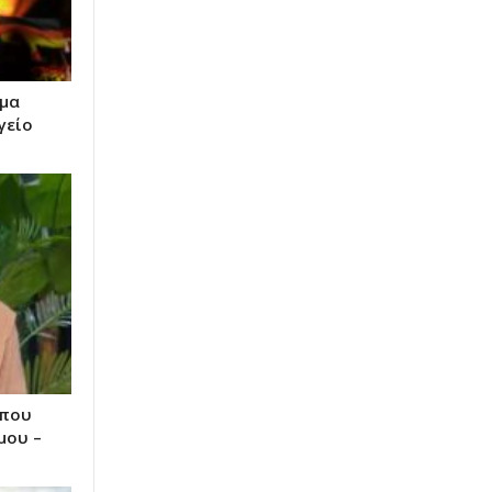
ώμα
γείο
 που
μου –