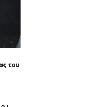
ας του
άννη