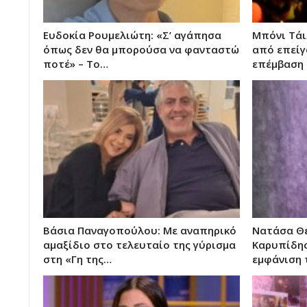
Ευδοκία Ρουμελιώτη: «Σ’ αγάπησα
Μπόνι Τάι
όπως δεν θα μπορούσα να φανταστώ
από επείγ
ποτέ» – Το…
επέμβαση 
Βάσια Παναγοπούλου: Με αναπηρικό
Νατάσα Θε
αμαξίδιο στο τελευταίο της γύρισμα
Καρυπίδης
στη «Γη της…
εμφάνιση 