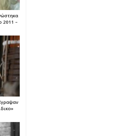
νώστηκα
ο 2011 –
έγραψαν
ίδικο»