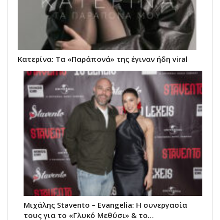
Κατερίνα: Τα «Παράπονά» της έγιναν ήδη viral
Μιχάλης Stavento – Evangelia: Η συνεργασία
τους για το «Γλυκό Μεθύσι» & το…