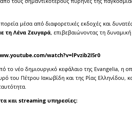
ν από τους σημαντικότερους πυρήνες της παγκόσμια
υ πορεία μέσα από διαφορετικές εκδοχές και δυνατέ
ε τη Λένα Ζευγαρά
, επιβεβαιώνοντας τη δυναμική
www.youtube.com/watch?v=lPvzib2I5r0
πό το νέο δημιουργικό κεφάλαιο της Evangelia, η ο
υρό του Πέτρου Ιακωβίδη και της Ρίας Ελληνίδου, 
 ταυτότητα.
α και streaming υπηρεσίες: