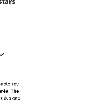
stars
EP
οποίο την
ar
é
a
:
The
σε ένα από