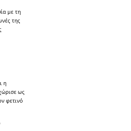
σία με τη
ωνές της
ς
ι η
εχώρισε ως
ον φετινό
υ