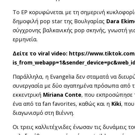
Το EP κορυφώνεται με τη σημερινή κυκλοφορ
δημοφιλή pop star της Βουλγαρίας
Dara Ekim
σύγχρονης βαλκανικής pop σκηνής, γνωστή για
ερμηνεία.
Δείτε το viral video
: https://www.tiktok.co
is_from_webapp=1&sender_device=pc&web_id
Παράλληλα, η Evangelia δεν σταματά να διευρύν
συνεργασία με δύο αγαπημένα πρόσωπα από τον
εκκεντρική
Miriana Conte
, που εκπροσώπησε τ
ένα από τα fan favorites, καθώς και η
Kiki
, πο
διαγωνισμό στη Βιέννη.
Οι τρεις καλλιτέχνιδες ένωσαν τις δυνάμεις το