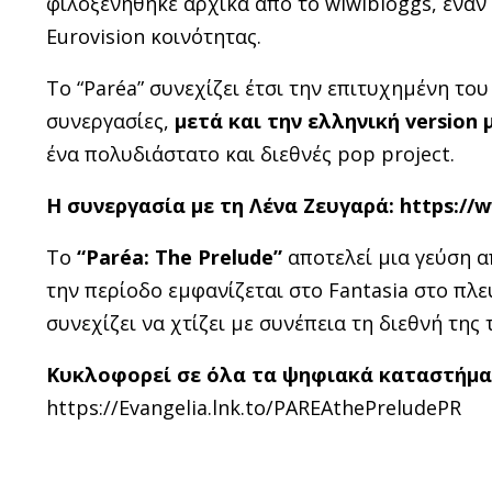
φιλοξενήθηκε αρχικά από το wiwibloggs, ένα
Eurovision κοινότητας.
Το “Paréa” συνεχίζει έτσι την επιτυχημένη το
συνεργασίες,
μετά και την ελληνική
version
μ
ένα πολυδιάστατο και διεθνές pop project.
Η συνεργασία με τη Λένα Ζευγαρά: https://
Το
“
Par
é
a
:
The Prelude
”
αποτελεί μια γεύση α
την περίοδο εμφανίζεται στο Fantasia στο πλε
συνεχίζει να χτίζει με συνέπεια τη διεθνή της
Κυκλοφορεί σε όλα τα ψηφιακά καταστήματ
https://Evangelia.lnk.to/PAREAthePreludePR