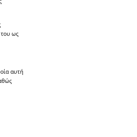
ς
ς
 του ως
ποία αυτή
καθώς