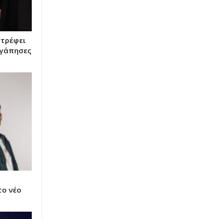
στρέφει
 αγάπησες
το νέο