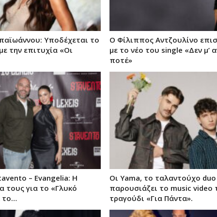
παϊωάννου: Υποδέχεται το
Ο Φίλιππος Αντζουλίνο επι
με την επιτυχία «Οι
με το νέο του single «Δεν μ’
ποτέ»
avento – Evangelia: Η
Οι Yama, το ταλαντούχο duo
α τους για το «Γλυκό
παρουσιάζει το music video 
 το…
τραγούδι «Για Πάντα».