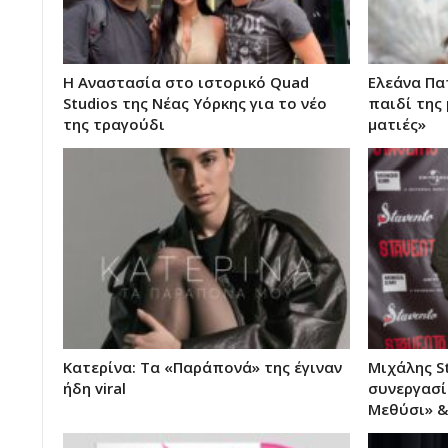
Η Αναστασία στο ιστορικό Quad
Ελεάνα Πα
Studios της Νέας Υόρκης για το νέο
παιδί της 
της τραγούδι
ματιές»
Κατερίνα: Τα «Παράπονά» της έγιναν
Μιχάλης St
ήδη viral
συνεργασί
Μεθύσι» &