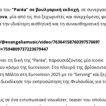
ία του
“
Par
é
a
” σε βουλγαρική εκδοχή
, σε συνεργα
ova
, μία από τις πιο ξεχωριστές και ανερχόμενες φ
 την ιδιαίτερη αισθητική και τη συναισθηματική τη
m/@evangeliamusic/video/7636415876039757069?
=7594809737223079447
ει τη δική της “Paréa”, παρουσιάζοντας μία iconic
 κόσμο της Eurovision. Στο πλευρό της βρίσκοντα
η Μάλτα στη Eurovision 2025 με το “Serving” και ξ
υ διεκδίκησε την εκπροσώπηση της Φινλανδίας για τ
υς σε ένα εντυπωσιακό visualizer, teaser του οποίο