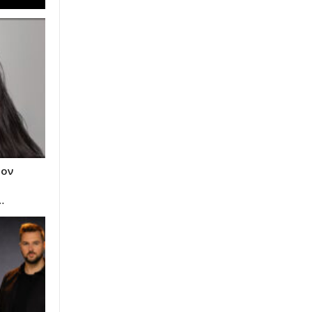
τον
…