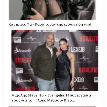
Κατερίνα: Τα «Παράπονά» της έγιναν ήδη viral
Μιχάλης Stavento – Evangelia: Η συνεργασία
τους για το «Γλυκό Μεθύσι» & το…