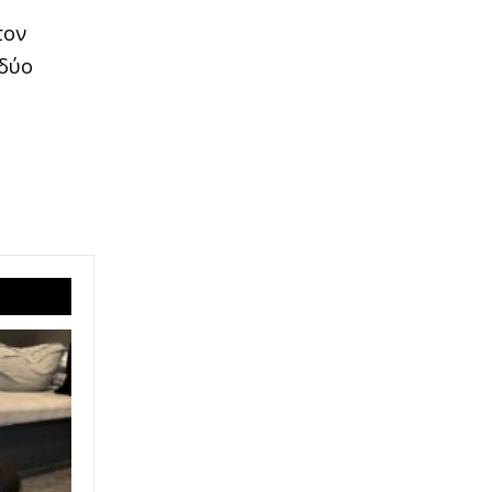
τον
 δύο