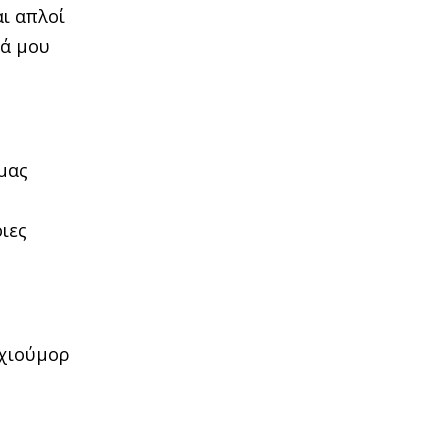
αι απλοί
ιά μου
 μας
οιες
 χιούμορ