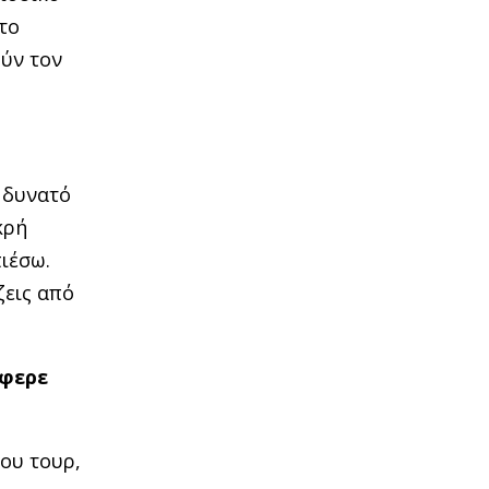
το
ούν τον
ύ δυνατό
κρή
πιέσω.
ζεις από
έφερε
του τουρ,