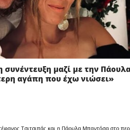
 συνέντευξη μαζί με την Πάουλ
τερη αγάπη που έχω νιώσει»
τέφανος Τσιτσιπάς και η Πάουλα Μπαντόσα στο περ