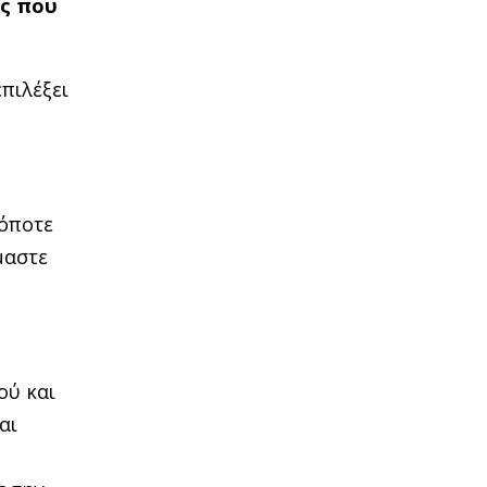
ος που
πιλέξει
(όποτε
μαστε
ού και
αι