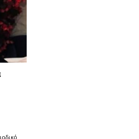
α
ιοδικό