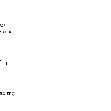
οχη
ντα με
ά, η
ειά της