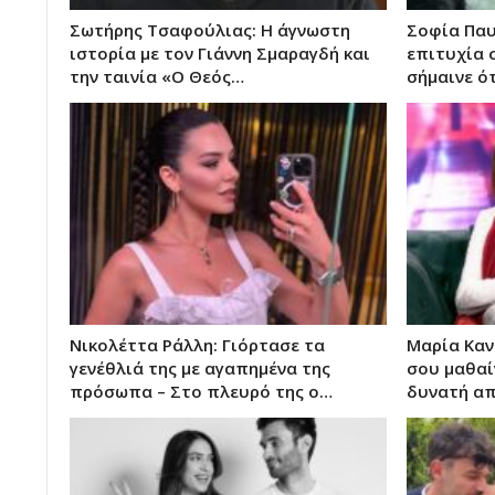
Σωτήρης Τσαφούλιας: Η άγνωστη
Σοφία Παυ
ιστορία με τον Γιάννη Σμαραγδή και
επιτυχία 
την ταινία «Ο Θεός…
σήμαινε ό
Νικολέττα Ράλλη: Γιόρτασε τα
Μαρία Καν
γενέθλιά της με αγαπημένα της
σου μαθαίν
πρόσωπα – Στο πλευρό της ο…
δυνατή α