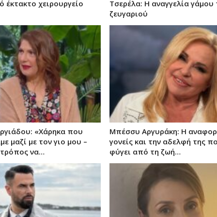
ό έκτακτο χειρουργείο
Τσερέλα: Η αναγγελία γάμου
ζευγαριού
ργιάδου: «Χάρηκα που
Μπέσσυ Αργυράκη: Η αναφορ
ε μαζί με τον γιο μου –
γονείς και την αδελφή της π
ς τρόπος να…
φύγει από τη ζωή…