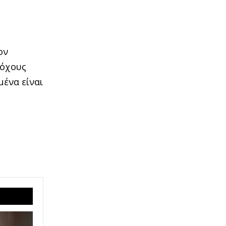
ον
τόχους
µένα είναι