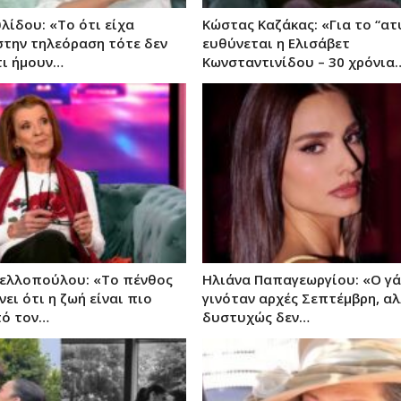
λίδου: «Το ότι είχα
Κώστας Καζάκας: «Για το “ατ
στην τηλεόραση τότε δεν
ευθύνεται η Ελισάβετ
τι ήμουν…
Κωνσταντινίδου – 30 χρόνια
ελλοπούλου: «Το πένθος
Ηλιάνα Παπαγεωργίου: «Ο γά
ει ότι η ζωή είναι πιο
γινόταν αρχές Σεπτέμβρη, α
πό τον…
δυστυχώς δεν…