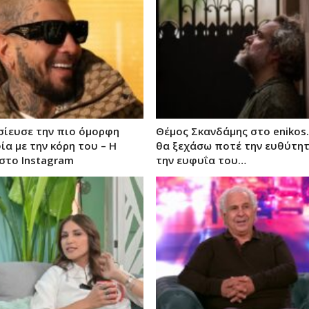
οσίευσε την πιο όμορφη
Θέμος Σκανδάμης στο enikos.
α με την κόρη του – Η
θα ξεχάσω ποτέ την ευθύτητ
στο Instagram
την ευφυΐα του…