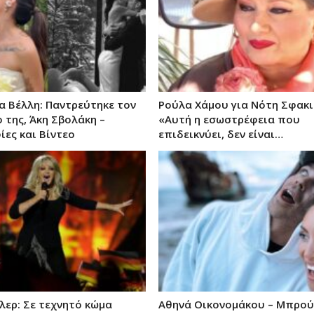
α Βέλλη: Παντρεύτηκε τον
Ρούλα Χάμου για Νότη Σφακι
 της, Άκη Σβολάκη –
«Αυτή η εσωστρέφεια που
ες και Βίντεο
επιδεικνύει, δεν είναι…
λερ: Σε τεχνητό κώμα
Αθηνά Οικονομάκου – Μπρού