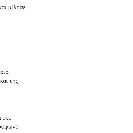
και μίλησε
ποια
και της
α στο
κρόφωνο