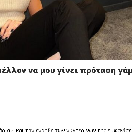
μέλλον να μου γίνει πρόταση γά
ρια», και την έναρξη των νυχτερινών της εμφανίσ