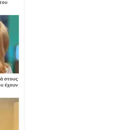
 του
ά στους
ου έχουν