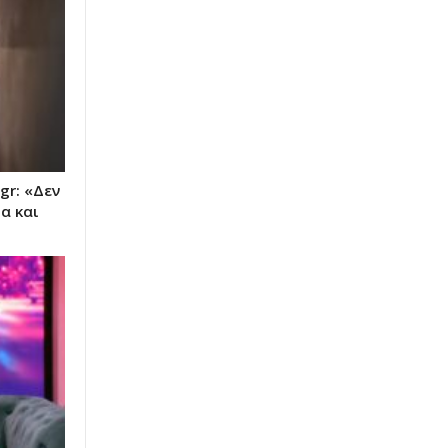
gr: «Δεν
α και