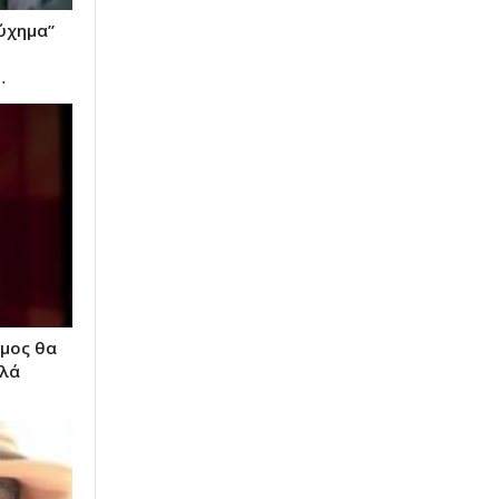
ύχημα”
…
μος θα
λλά