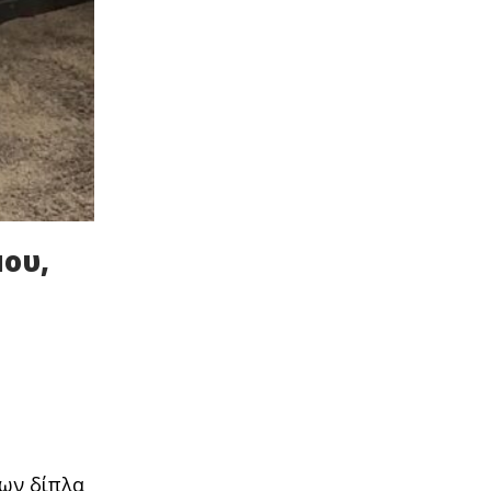
μου,
εων δίπλα