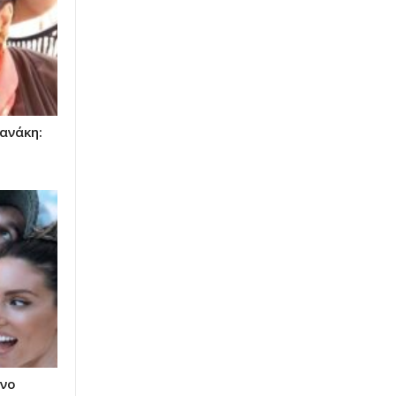
ανάκη:
νο