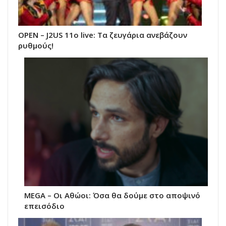
ΟΡΕΝ – J2US 11ο live: Tα ζευγάρια ανεβάζουν
ρυθμούς!
MEGA – Οι Αθώοι: Όσα θα δούμε στο αποψινό
επεισόδιο