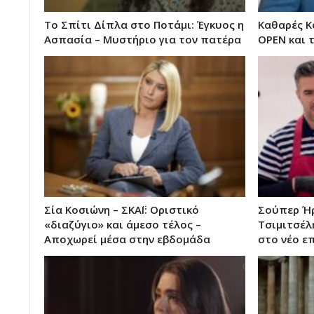
Το Σπίτι Δίπλα στο Ποτάμι: Έγκυος η
Καθαρές Κ
Ασπασία – Μυστήριο για τον πατέρα
OPEN και 
Σία Κοσιώνη – ΣΚΑΪ: Οριστικό
Σούπερ Ήρ
«διαζύγιο» και άμεσο τέλος –
Τσιμιτσέλ
Αποχωρεί μέσα στην εβδομάδα
στο νέο ε