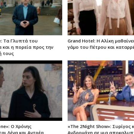
e: Τα Γλυπτά του
Grand Hotel: Η Αλίκη μαθαίνε
 και η πορεία προς την
γάμο του Πέτρου και καταρρ
ή τους
one»: Ο Χρόνης
«The 2Night Show»: Συρίγος 
αι Λένα και Αντρέα
Ανδρομάχη σε μια αποκαλυπ