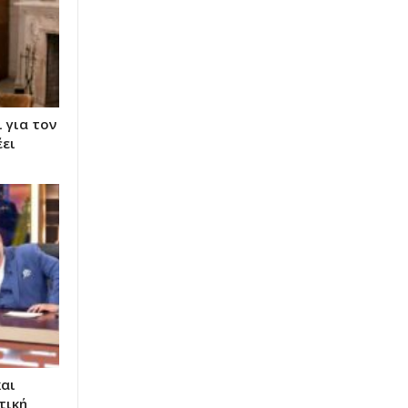
ι για τον
έει
και
τική