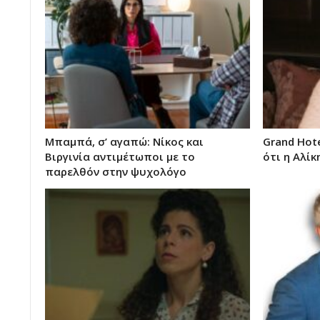
Μπαμπά, σ’ αγαπώ: Νίκος και
Grand Hot
Βιργινία αντιμέτωποι με το
ότι η Αλίκ
παρελθόν στην ψυχολόγο