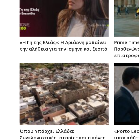
«Η Γη της Ελιάς»: Η Αριάδνη μαθαίνει
Prime Tim
την αλήθεια για την Ισμήνη και ξεσπά
Παρθενώνα
επιστροφ
Όπου Υπάρχει Ελλάδα:
«Porto Le
Συγκλονιστικές ιστορίες και εικόνες
υποψιάζετ