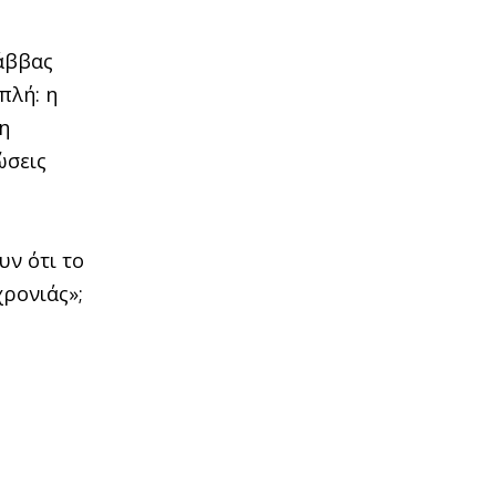
Σάββας
πλή: η
η
ώσεις
υν ότι το
χρονιάς»;