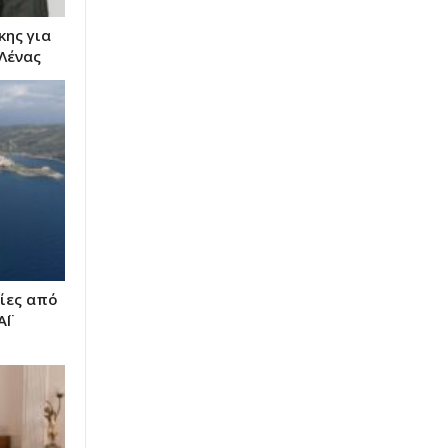
κης για
Λένας
ίες από
ΑΪ