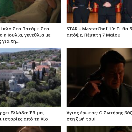
Δίπλα Στο Ποτάμι: Στο
STAR – MasterChef 10: Τι θα 
 η Ιουλία, γενέθλια με
απόψε, Πέμπτη 7 Μαΐου
 για τη…
χει Ελλάδα: Έθιμα,
Άγιος έρωτας: Ο Σωτήρης βάζ
ι ιστορίες από τη Χίο
στη ζωή του!