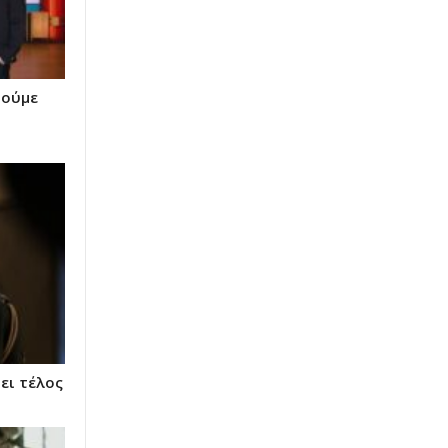
δούμε
ει τέλος