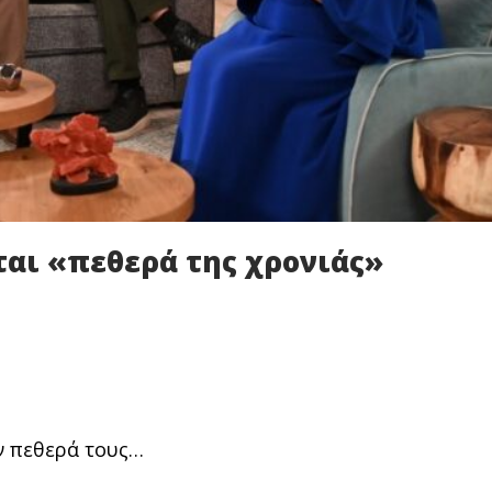
εται «πεθερά της χρονιάς»
ν πεθερά τους…