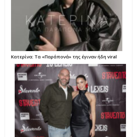
Κατερίνα: Τα «Παράπονά» της έγιναν ήδη viral