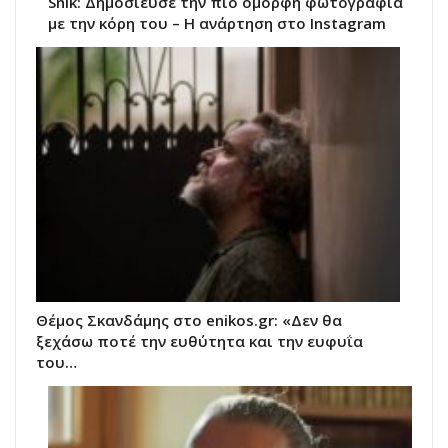
Snik: Δημοσίευσε την πιο όμορφη φωτογραφία
με την κόρη του – Η ανάρτηση στο Instagram
Θέμος Σκανδάμης στο enikos.gr: «Δεν θα
ξεχάσω ποτέ την ευθύτητα και την ευφυΐα
του…