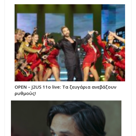
ΟΡΕΝ – J2US 11ο live: Tα ζευγάρια ανεβάζουν
ρυθμούς!