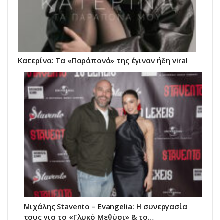
Κατερίνα: Τα «Παράπονά» της έγιναν ήδη viral
Μιχάλης Stavento – Evangelia: Η συνεργασία
τους για το «Γλυκό Μεθύσι» & το…