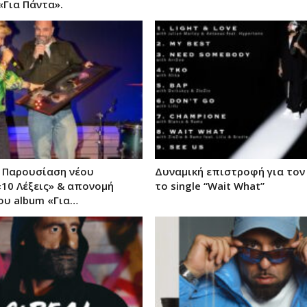
«Για Πάντα».
– Παρουσίαση νέου
Δυναμική επιστροφή για τον 
10 Λέξεις» & απονομή
το single “Wait What”
ου album «Για…