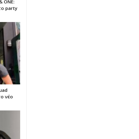
& ΟΝΕ:
το party
uad
το νέο