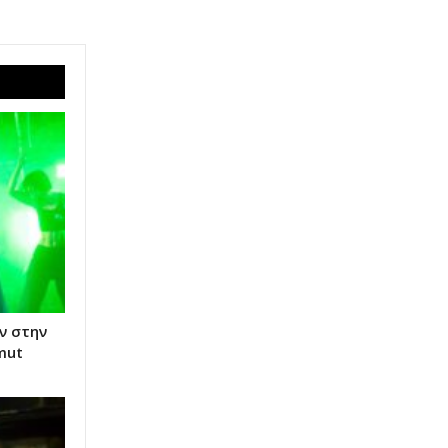
ν στην
mut