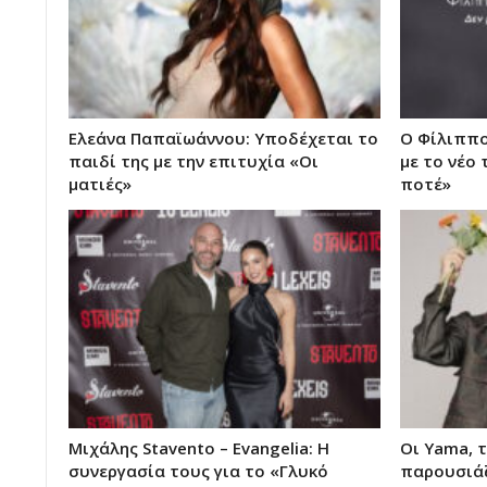
Ελεάνα Παπαϊωάννου: Υποδέχεται το
Ο Φίλιππο
παιδί της με την επιτυχία «Οι
με το νέο 
ματιές»
ποτέ»
Μιχάλης Stavento – Evangelia: Η
Οι Yama, 
συνεργασία τους για το «Γλυκό
παρουσιάζ