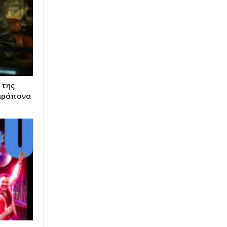
 της
Παράπονα