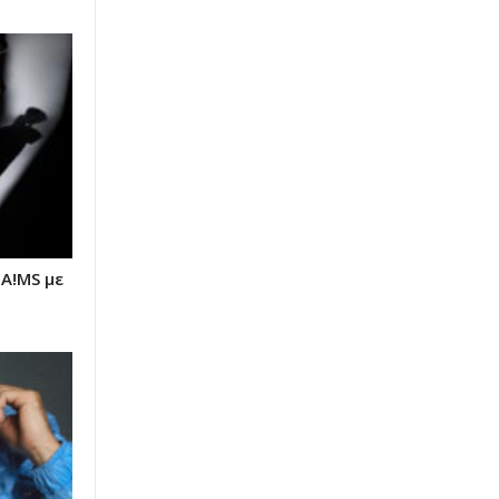
A!MS με