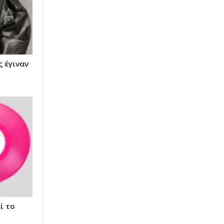
 έγιναν
ί το