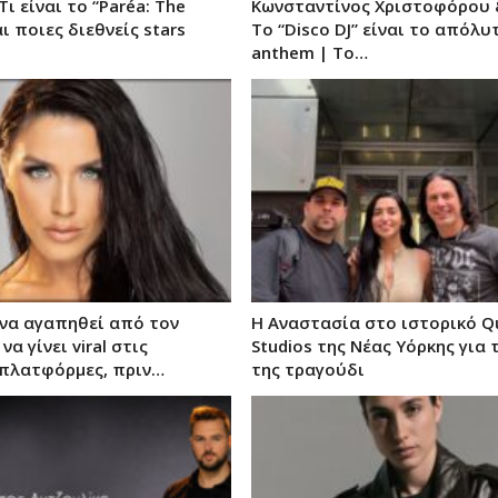
 Τι είναι το “Paréa: The
Κωνσταντίνος Χριστοφόρου 
αι ποιες διεθνείς stars
Το “Disco DJ” είναι το απόλυ
anthem | Το…
να αγαπηθεί από τον
Η Αναστασία στο ιστορικό Q
να γίνει viral στις
Studios της Νέας Υόρκης για 
πλατφόρμες, πριν…
της τραγούδι