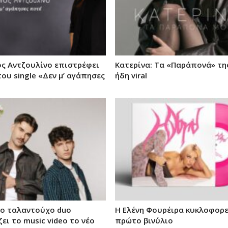
ς Αντζουλίνο επιστρέφει
Κατερίνα: Τα «Παράπονά» της
του single «Δεν μ’ αγάπησες
ήδη viral
το ταλαντούχο duo
Η Ελένη Φουρέιρα κυκλοφορε
ει το music video το νέο
πρώτο βινύλιο