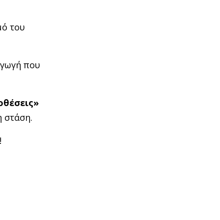
μό του
αγωγή που
θέσεις»
η στάση.
!