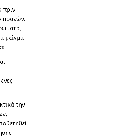
υ πριν
ν πρανών.
τρώματα,
να μείγμα
ε.
αι
μενες
κτικά την
ων,
οποθετηθεί
ησης