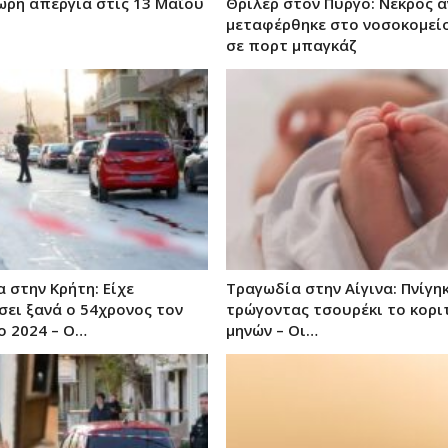
ωρη απεργία στις 13 Μαΐου
Θρίλερ στον Πύργο: Νεκρός 
μεταφέρθηκε στο νοσοκομεί
σε πορτ μπαγκάζ
 στην Κρήτη: Είχε
Τραγωδία στην Αίγινα: Πνίγη
ει ξανά ο 54χρονος τον
τρώγοντας τσουρέκι το κορι
ο 2024 – Ο…
μηνών – Οι…