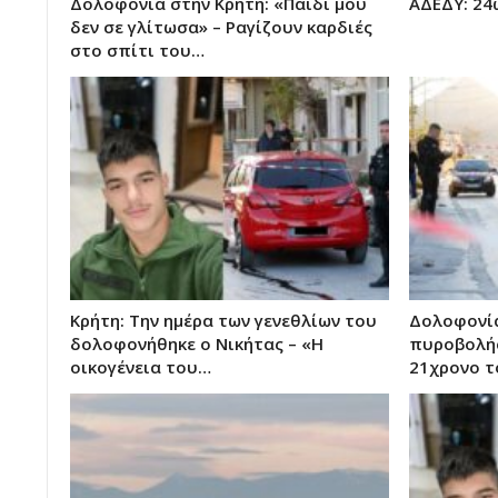
Δολοφονία στην Κρήτη: «Παιδί μου
ΑΔΕΔΥ: 24
δεν σε γλίτωσα» – Ραγίζουν καρδιές
στο σπίτι του…
Κρήτη: Την ημέρα των γενεθλίων του
Δολοφονία
δολοφονήθηκε ο Νικήτας – «Η
πυροβολήσ
οικογένεια του…
21χρονο τ