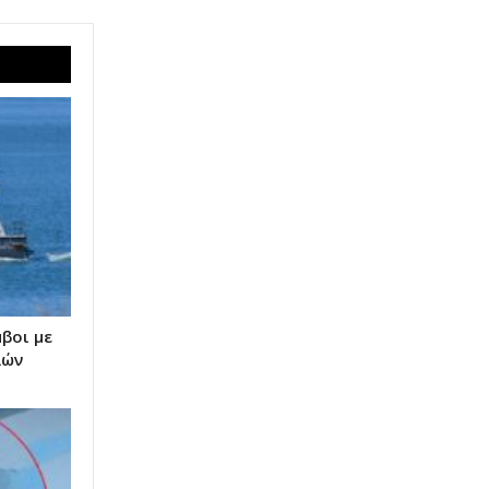
βοι με
λών