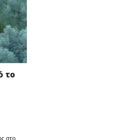
ό το
ος στο