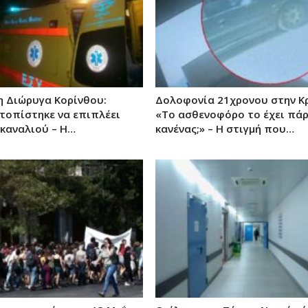
η Διώρυγα Κορίνθου:
Δολοφονία 21χρονου στην Κ
ντοπίστηκε να επιπλέει
«Το ασθενοφόρο το έχει πάρ
 καναλιού – Η…
κανένας;» – Η στιγμή που…