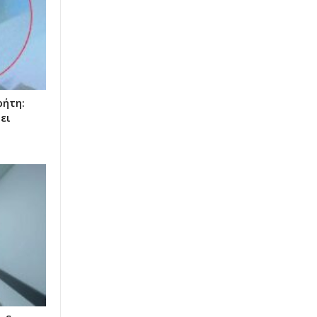
ρήτη:
ει