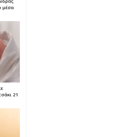
άνδρας
ο μέσα
κε
τσάκι 21