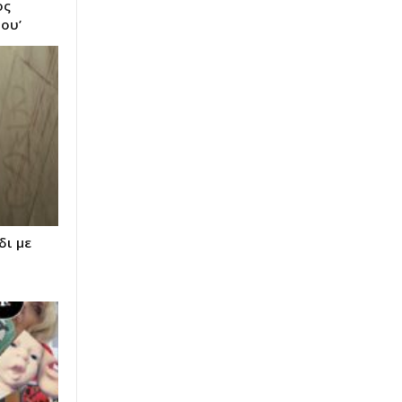
ος
ου’
δι με