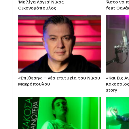
‘Με λίγα Λόγια’ Νίκος
‘Άστο να 
Οικονομόπουλος
feat Θανά
«Επίθεση»: Η νέα επιτυχία του Νίκου
«Και Εις Α
Μακρόπουλου
Κακοσαίος
story