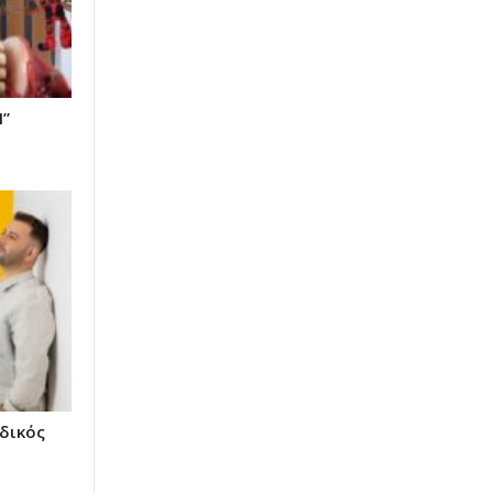
Ι”
δικός