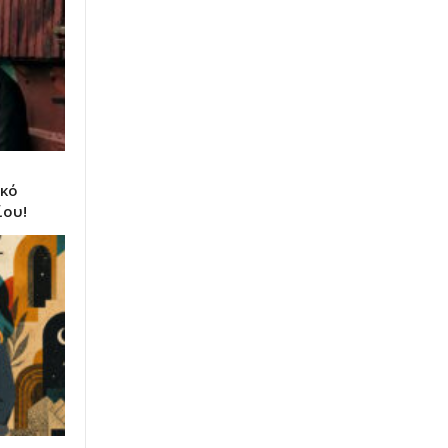
ικό
ίου!