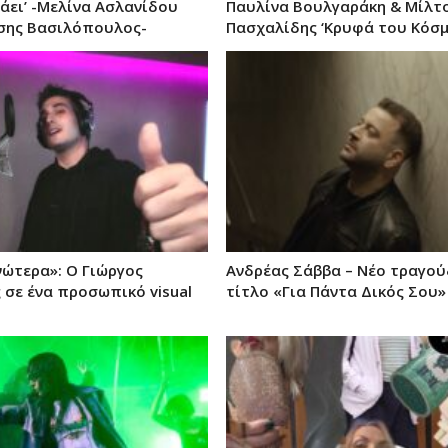
πάει’ -Μελίνα Ασλανίδου
Παυλίνα Βουλγαράκη & Μίλτ
σης Βασιλόπουλος-
Πασχαλίδης ‘Κρυφά του Κόσμ
νώτερα»: Ο Γιώργος
Ανδρέας Σάββα – Νέο τραγού
 σε ένα προσωπικό visual
τίτλο «Για Πάντα Δικός Σου»