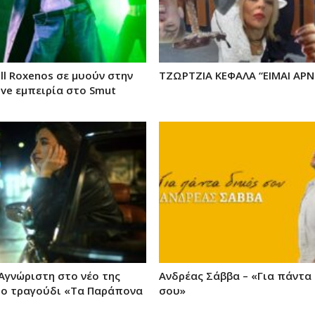
ll Roxenos σε μυούν στην
ΤΖΩΡΤΖΙΑ ΚΕΦΑΛΑ “ΕΙΜΑΙ ΑΡΝ
ive εμπειρία στο Smut
 Αγνώριστη στο νέο της
Ανδρέας Σάββα – «Για πάντα 
 το τραγούδι «Τα Παράπονα
σου»