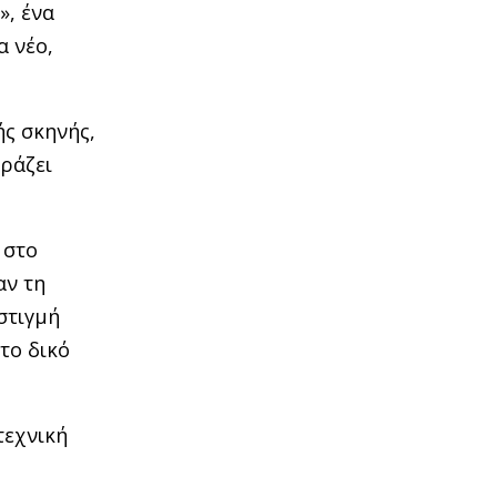
», ένα
α νέο,
ής σκηνής,
ράζει
 στο
ν τη
στιγμή
το δικό
τεχνική